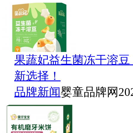
果蔬妃益生菌冻干溶豆
新选择！
品牌新闻
婴童品牌网
20