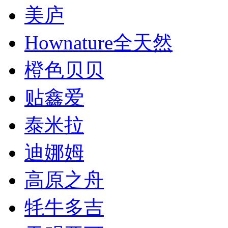
美庐
Hownature全天然
橙色贝贝
贴鑫爱
泰米拉
迪娜姆
高原之舟
牦牛多吉