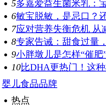
5
多嘉爱益生菌米乳：宝
6
敏宝脱敏，是忌口？
7
应对营养失衡危机 从
8
专家告诫：甜食过量，容
9
小胖墩儿是怎样“催肥”
10
比DHA更热门！这种植
婴儿食品品牌
热点