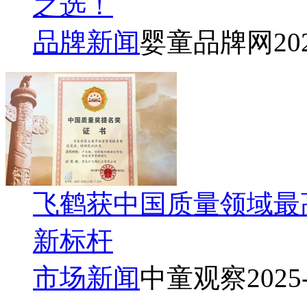
之选！
品牌新闻
婴童品牌网
20
飞鹤获中国质量领域最
新标杆
市场新闻
中童观察
2025