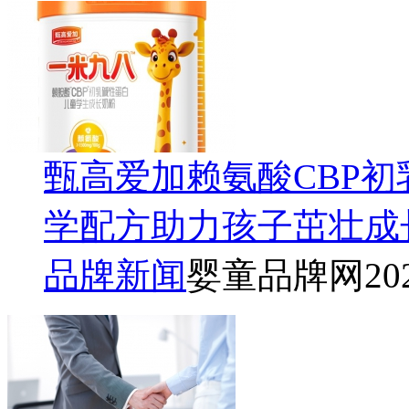
甄高爱加赖氨酸CBP
学配方助力孩子茁壮成
品牌新闻
婴童品牌网
20