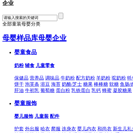
企业
全部童装母婴分类
母婴样品库
母婴企业
婴童食品
奶粉
辅食
儿童零食
保健品
营养品
调味品
牛奶粉
配方奶粉
羊奶粉
驼奶粉
牦
饼干
泡芙条
溶豆
海苔
奶酪/芝士
糖果
棒棒糖
软糖
鱼肠/
肝油
牛初乳
葡萄糖
蛋白粉
乳铁蛋白
乳钙
蜂蜜
凝胶糖果
婴童服饰
婴儿服饰
儿童装
配件
护套
外出服
哈衣
爬服
连身衣
婴儿内衣
和尚衣
新生儿礼