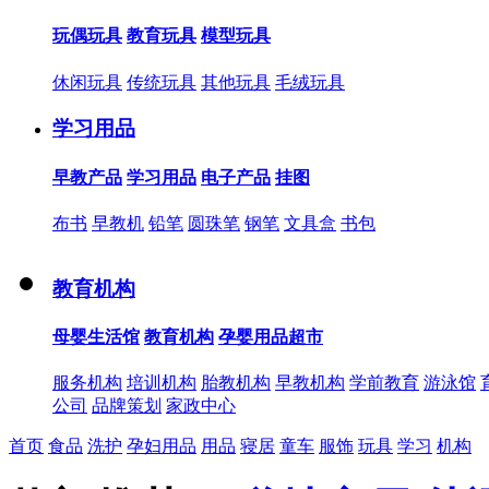
玩偶玩具
教育玩具
模型玩具
休闲玩具
传统玩具
其他玩具
毛绒玩具
学习用品
早教产品
学习用品
电子产品
挂图
布书
早教机
铅笔
圆珠笔
钢笔
文具盒
书包
教育机构
母婴生活馆
教育机构
孕婴用品超市
服务机构
培训机构
胎教机构
早教机构
学前教育
游泳馆
公司
品牌策划
家政中心
首页
食品
洗护
孕妇用品
用品
寝居
童车
服饰
玩具
学习
机构