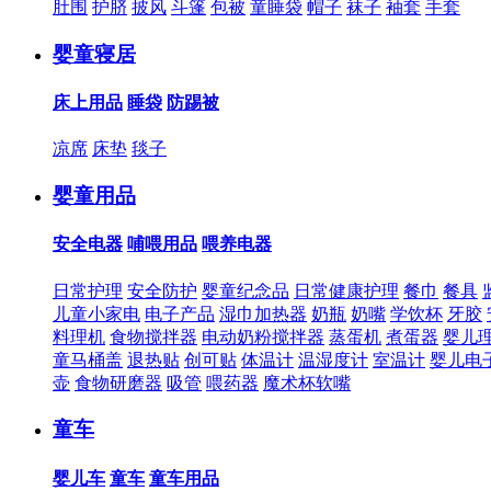
肚围
护脐
披风
斗篷
包被
童睡袋
帽子
袜子
袖套
手套
婴童寝居
床上用品
睡袋
防踢被
凉席
床垫
毯子
婴童用品
安全电器
哺喂用品
喂养电器
日常护理
安全防护
婴童纪念品
日常健康护理
餐巾
餐具
儿童小家电
电子产品
湿巾加热器
奶瓶
奶嘴
学饮杯
牙胶
料理机
食物搅拌器
电动奶粉搅拌器
蒸蛋机
煮蛋器
婴儿
童马桶盖
退热贴
创可贴
体温计
温湿度计
室温计
婴儿电
壶
食物研磨器
吸管
喂药器
魔术杯软嘴
童车
婴儿车
童车
童车用品