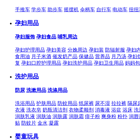
手推车
学步车
助步车
摇摆机
伞柄车
自行车
电动车
扭扭
孕妇用品
孕妇服饰
孕妇食品
哺乳周边
孕妇护理用品
孕妇美容
分娩周边
孕妇装
防辐射服
孕妇
食用油
月子米酒
催发奶产品
保健品
营养品
月乃汤
孕妇
复
孕妇口腔护理用品
孕妇洗护用品
孕妇卫生用品
妈妈包
洗护用品
防尿
洗漱用品
洗涤用品
洗浴用品
护肤用品
防蚊用品
纸尿裤
尿不湿
拉拉裤
隔尿
衣液
洗衣皂
奶瓶清洁剂
衣物柔顺剂
消毒液
浴盆
浴床
洗
润肤乳液
润肤油
润肤露
润肤霜
痱子粉
爽身粉
粉扑
润唇
贴
防蚊片
金水
凝露
婴童玩具