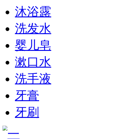
沐浴露
洗发水
婴儿皂
漱口水
洗手液
牙膏
牙刷