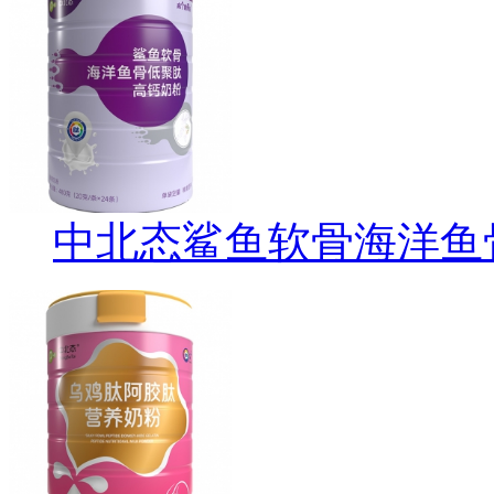
中北态鲨鱼软骨海洋鱼