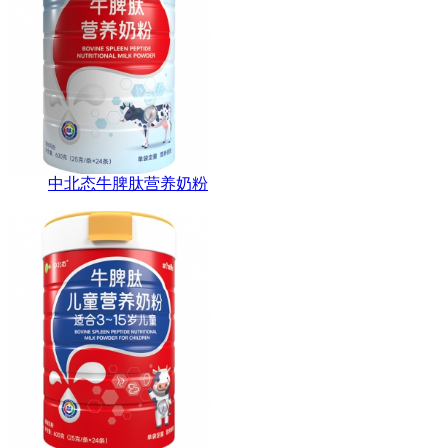
中北态牛脾肽营养奶粉