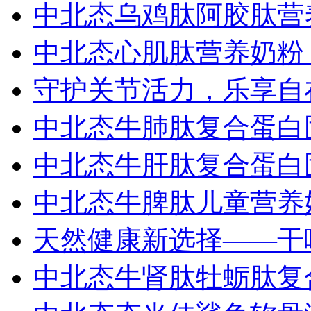
中北态乌鸡肽阿胶肽营
中北态心肌肽营养奶粉
守护关节活力，乐享自
中北态牛肺肽复合蛋白
中北态牛肝肽复合蛋白
中北态牛脾肽儿童营养
天然健康新选择——干
中北态牛肾肽牡蛎肽复