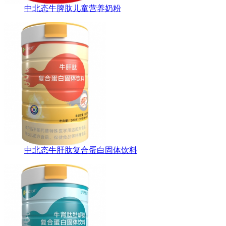
中北态牛脾肽儿童营养奶粉
中北态牛肝肽复合蛋白固体饮料