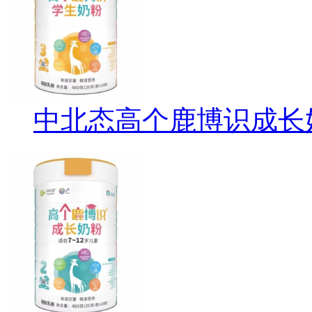
中北态高个鹿博识成长奶