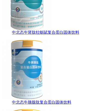
中北态牛肾肽牡蛎賦复合蛋白固体饮料
中北态牛胰腺肽复合蛋白固体饮料