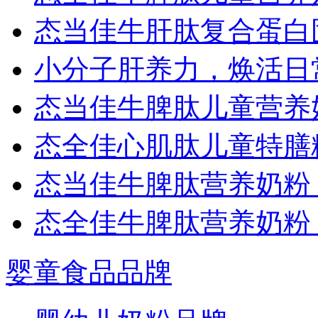
态当佳牛肝肽复合蛋白
小分子肝养力，焕活日
态当佳牛脾肽儿童营养
态全佳心肌肽儿童特膳
态当佳牛脾肽营养奶粉
态全佳牛脾肽营养奶粉
婴童食品品牌