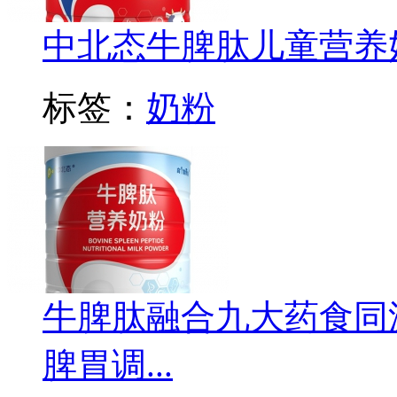
中北态牛脾肽儿童营养
标签：
奶粉
牛脾肽融合九大药食同
脾胃调...