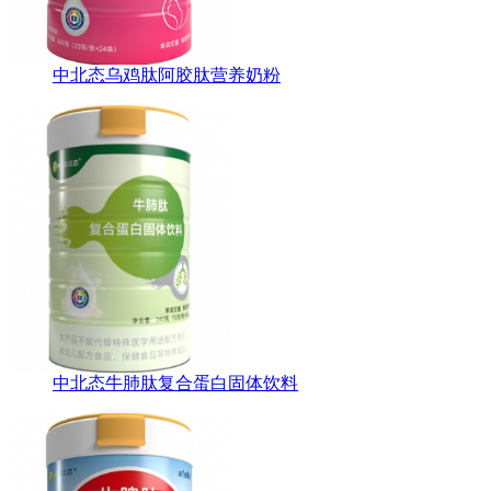
中北态乌鸡肽阿胶肽营养奶粉
中北态牛肺肽复合蛋白固体饮料