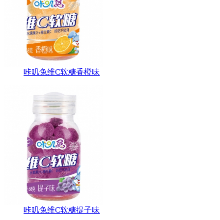
咔叽兔维C软糖香橙味
咔叽兔维C软糖提子味