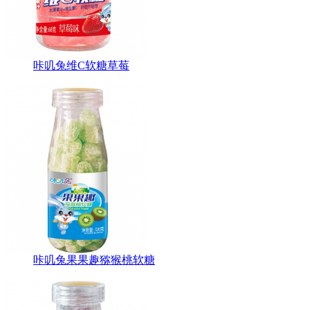
咔叽兔维C软糖草莓
咔叽兔果果趣猕猴桃软糖