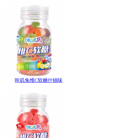
咔叽兔维C软糖什锦味