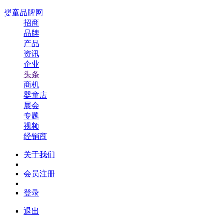
婴童品牌网
招商
品牌
产品
资讯
企业
头条
商机
婴童店
展会
专题
视频
经销商
关于我们
会员注册
登录
退出