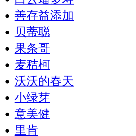
善存益添加
贝蒂聪
果条哥
麦秸柯
沃沃的春天
小绿芽
意美健
里肯