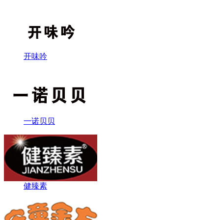
开味吟
一诺贝贝
健臻素