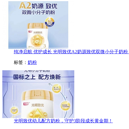
纯净启航 优护成长 光明致优A2奶源致优双微小分子奶粉 为
标签：
奶粉
光明致优幼儿配方奶粉，守护3阶段成长黄金期！