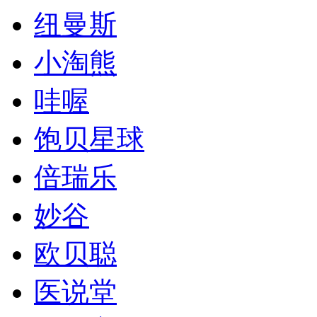
纽曼斯
小淘熊
哇喔
饱贝星球
倍瑞乐
妙谷
欧贝聪
医说堂