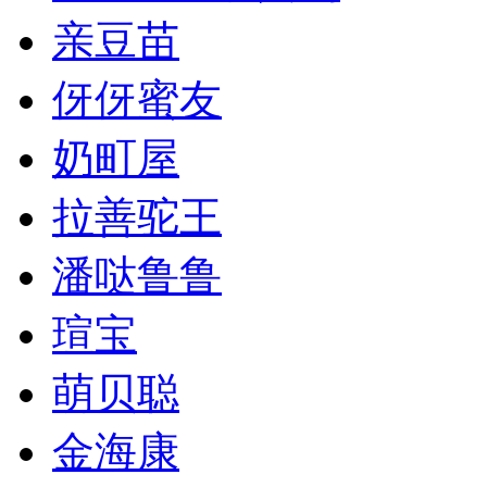
亲豆苗
伢伢蜜友
奶町屋
拉善驼王
潘哒鲁鲁
瑄宝
萌贝聪
金海康