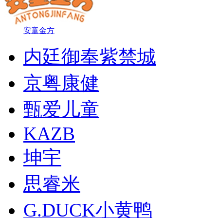
安童金方
内廷御奉紫禁城
京粤康健
甄爱儿童
KAZB
坤宇
思睿米
G.DUCK小黄鸭