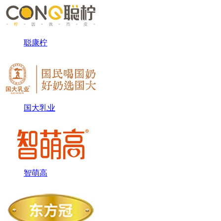
聪康柠
国大乳业
智萌高