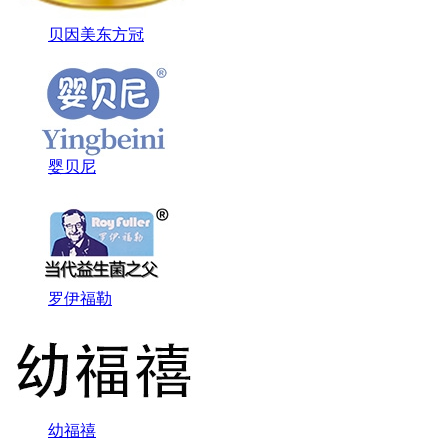
贝因美东方冠
婴贝尼
罗伊福勒
幼福禧