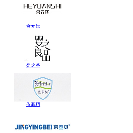
合元氏
婴之谷
依菲柯