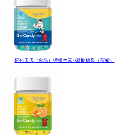
橙色贝贝（食品）钙维生素D凝胶糖果（蓝帽）