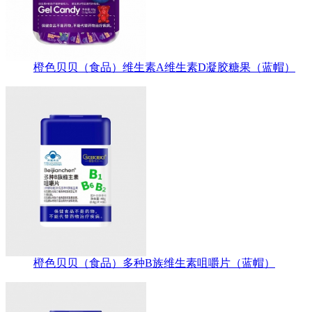
橙色贝贝（食品）维生素A维生素D凝胶糖果（蓝帽）
橙色贝贝（食品）多种B族维生素咀嚼片（蓝帽）