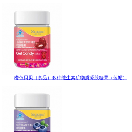
橙色贝贝（食品）多种维生素矿物质凝胶糖果（蓝帽）