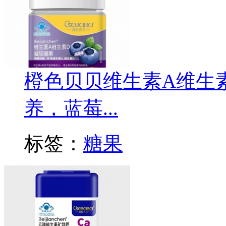
橙色贝贝维生素A维生
养，蓝莓...
标签：
糖果