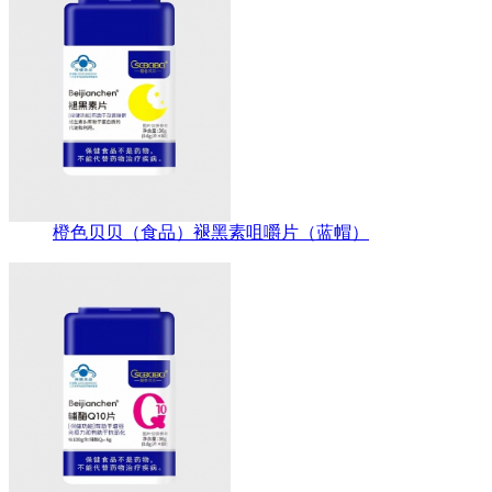
橙色贝贝（食品）褪黑素咀嚼片（蓝帽）