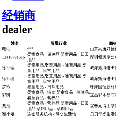
经销商
dealer
姓名
所属行业
商
电话
***
山东高唐好佳
婴童食品 - 保健品,婴童用品 - 日常
深圳健澳康公
13418791616
用品
婴童用品,婴童用品 - 哺喂用品,婴
徐经理
威海拓海进出
童用品 - 日常用品
婴童用品,婴童用品 - 哺喂用品,婴
徐经理
威海拓海进出
童用品 - 日常用品
罗玲
婴童用品 - 日常用品
珠海国佳新材
婴童食品 - 辅食,婴童食品 - 保健品,
郭凯
宜昌郭木易商
婴童食品 - 营养品
婴童食品 - 营养品,婴童用品 - 日常
黄浩
宜春元博山茶
用品,孕妇用品 - 孕期用品
谢小姐
连锁服务机构 - 母婴生活馆
贝贝母婴生活