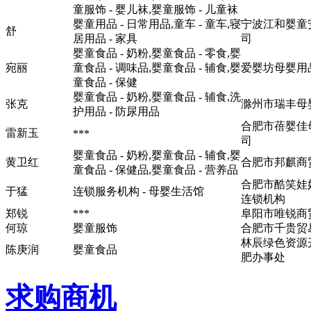
童服饰 - 婴儿袜,婴童服饰 - 儿童袜
婴童用品 - 日常用品,童车 - 童车,寝
宁波江和婴童
舒
居用品 - 家具
司
婴童食品 - 奶粉,婴童食品 - 零食,婴
宛丽
童食品 - 调味品,婴童食品 - 辅食,婴
爱婴坊母婴用
童食品 - 保健
婴童食品 - 奶粉,婴童食品 - 辅食,洗
张克
滁州市瑞丰母
护用品 - 防尿用品
合肥市蓓婴佳
雷新玉
***
司
婴童食品 - 奶粉,婴童食品 - 辅食,婴
黄卫红
合肥市邦麒商
童食品 - 保健品,婴童食品 - 营养品
合肥市酷笑娃
于猛
连锁服务机构 - 母婴生活馆
连锁机构
郑锐
***
阜阳市唯锐商
何琼
婴童服饰
合肥市千贵贸
林辰绿色资源
陈庚润
婴童食品
肥办事处
求购商机