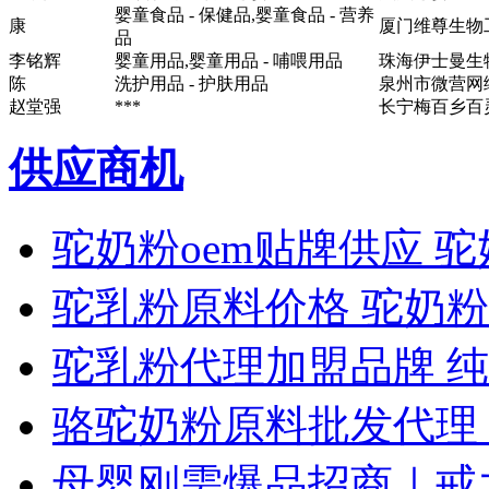
婴童食品 - 保健品,婴童食品 - 营养
康
厦门维尊生物
品
李铭辉
婴童用品,婴童用品 - 哺喂用品
珠海伊士曼生
陈
洗护用品 - 护肤用品
泉州市微营网
赵堂强
***
长宁梅百乡百
供应商机
驼奶粉oem贴牌供应 
驼乳粉原料价格 驼奶
驼乳粉代理加盟品牌 
骆驼奶粉原料批发代理
母婴刚需爆品招商｜戒