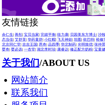
友情链接
余仁生
|
善彤
|
宝贝当家
|
完媄平衡
|
纽力康
|
贝因美东方博士
|
沙
态当佳
|
艾舒芙
|
华药童舒
|
小红帽
|
飞天神娃
|
坦图
|
依巴特
|
裕修
北京同仁堂
|
吉吉王国
|
恩奇
|
品四季
|
华北制药
|
光明致优
|
张仲
婴奇
|
婴必选
|
一杏堂
|
湖北李时珍
|
康睿达
|
修正配方奶粉
|
宝童
关于我们
/ABOUT US
网站简介
联系我们