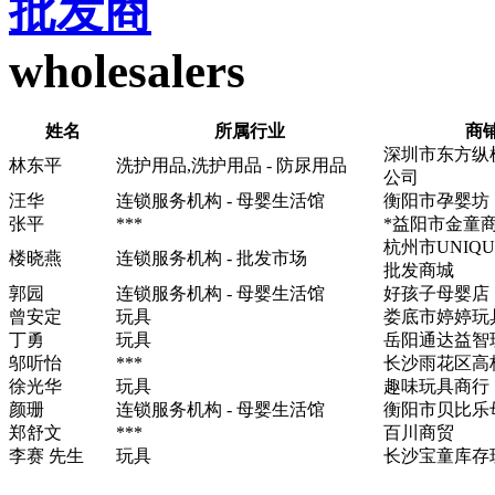
批发商
wholesalers
姓名
所属行业
商
深圳市东方纵
林东平
洗护用品,洗护用品 - 防尿用品
公司
汪华
连锁服务机构 - 母婴生活馆
衡阳市孕婴坊
张平
***
*益阳市金童
杭州市UNIQ
楼晓燕
连锁服务机构 - 批发市场
批发商城
郭园
连锁服务机构 - 母婴生活馆
好孩子母婴店
曾安定
玩具
娄底市婷婷玩
丁勇
玩具
岳阳通达益智
邬听怡
***
长沙雨花区高
徐光华
玩具
趣味玩具商行
颜珊
连锁服务机构 - 母婴生活馆
衡阳市贝比乐
郑舒文
***
百川商贸
李赛 先生
玩具
长沙宝童库存