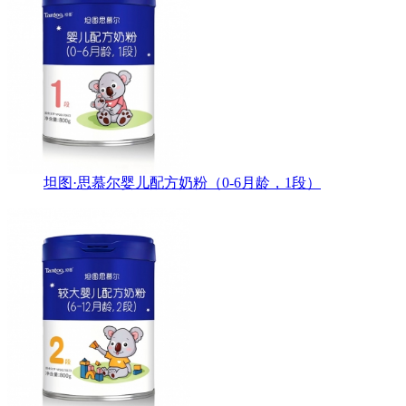
坦图·思慕尔婴儿配方奶粉（0-6月龄，1段）