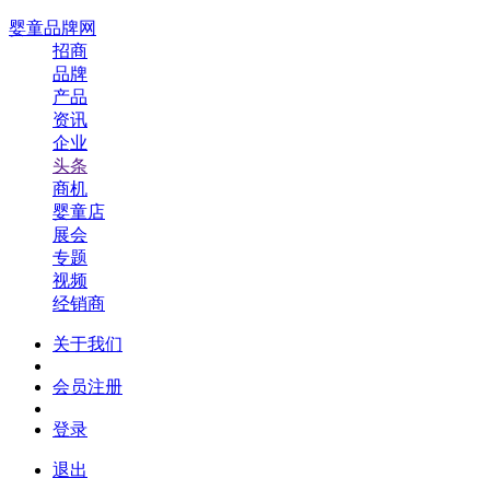
婴童品牌网
招商
品牌
产品
资讯
企业
头条
商机
婴童店
展会
专题
视频
经销商
关于我们
会员注册
登录
退出