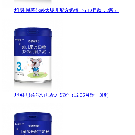
坦图·思慕尔较大婴儿配方奶粉（6-12月龄，2段）
坦图·思慕尔幼儿配方奶粉（12-36月龄，3段）