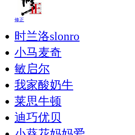
修正
时兰洛slonro
小马麦奇
敏启尔
我家酸奶牛
莱思牛顿
迪巧优贝
小葵花妈妈爱