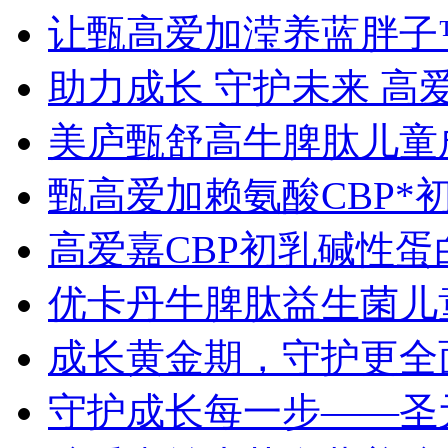
让甄高爱加滢养蓝胖子
助力成长 守护未来 高
美庐甄舒高牛脾肽儿童
甄高爱加赖氨酸CBP*
高爱嘉CBP初乳碱性
优卡丹牛脾肽益生菌儿
成长黄金期，守护更全
守护成长每一步——圣