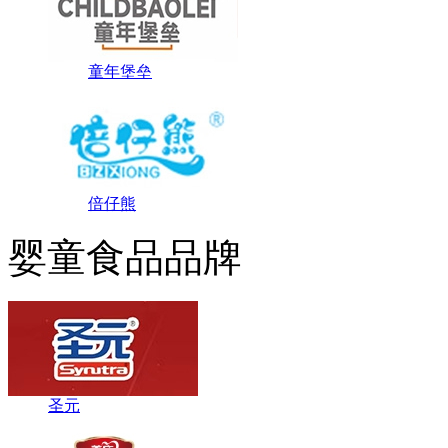
童年堡垒
倍仔熊
婴童食品品牌
圣元