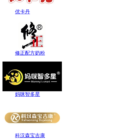
优卡丹
修正配方奶粉
妈咪智多星
科汉森宝吉康