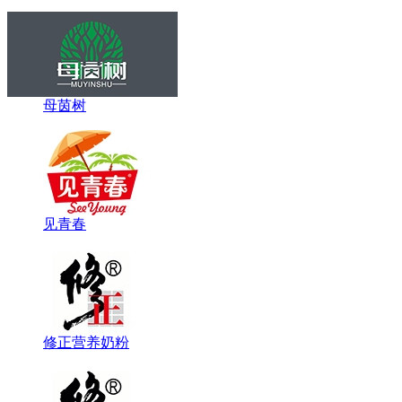
母茵树
见青春
修正营养奶粉