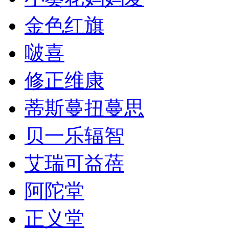
金色红旗
啵喜
修正维康
蒂斯蔓扭蔓思
贝一乐辐智
艾瑞可益蓓
阿陀堂
正义堂