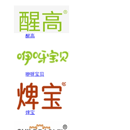
醒高
咿呀宝贝
焷宝