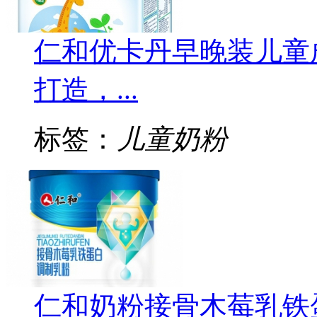
仁和优卡丹早晚装儿童成
打造，...
标签：
儿童奶粉
仁和奶粉接骨木莓乳铁