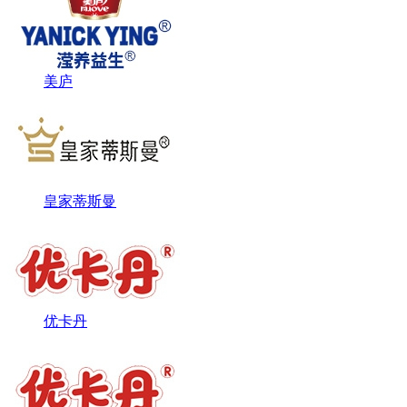
美庐
皇家蒂斯曼
优卡丹