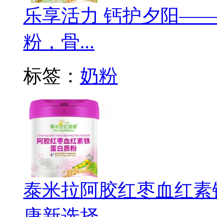
乐享活力 钙护夕阳—
粉，骨...
标签：
奶粉
泰米拉阿胶红枣血红素
康新选择...