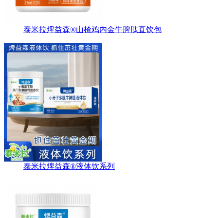
泰米拉焷益森®山楂鸡内金牛脾肽直饮包
泰米拉焷益森®液体饮系列