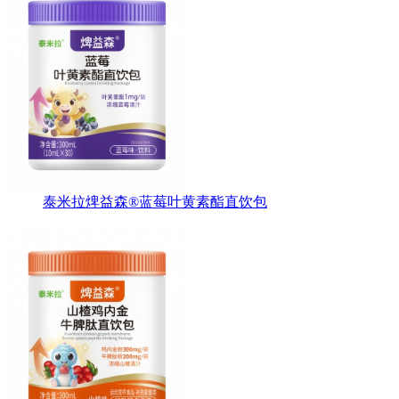
泰米拉焷益森®蓝莓叶黄素酯直饮包