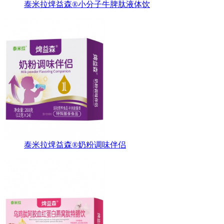
泰米拉焷益森®小分子牛脾肽液体饮
泰米拉焷益森®奶粉调味伴侣