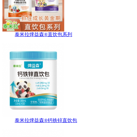
泰米拉焷益森®直饮包系列
泰米拉焷益森®钙铁锌直饮包