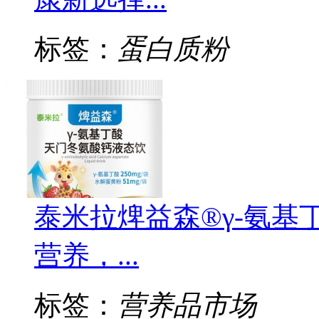
标签：
蛋白质粉
泰米拉焷益森®γ-氨
营养，...
标签：
营养品市场