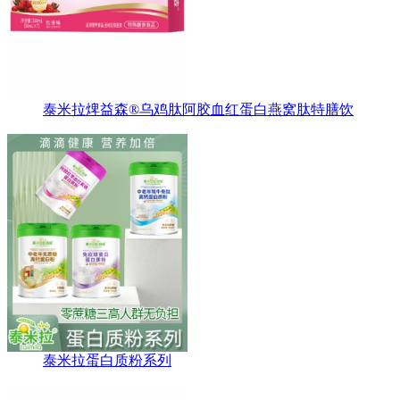
泰米拉焷益森®乌鸡肽阿胶血红蛋白燕窝肽特膳饮
泰米拉蛋白质粉系列