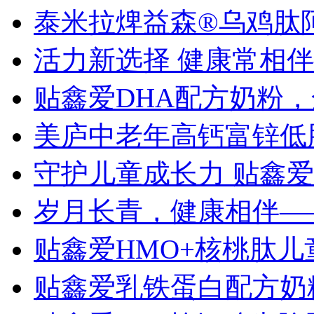
泰米拉焷益森®乌鸡肽
活力新选择 健康常相
贴鑫爱DHA配方奶粉
美庐中老年高钙富锌低
守护儿童成长力 贴鑫
岁月长青，健康相伴—
贴鑫爱HMO+核桃肽
贴鑫爱乳铁蛋白配方奶