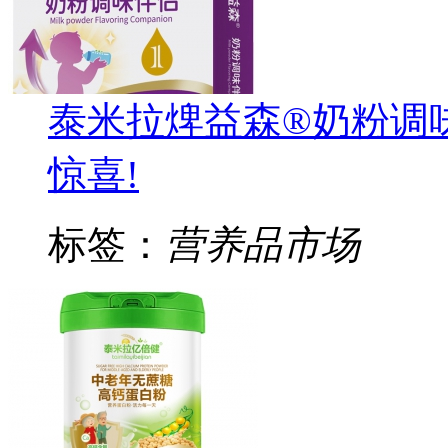
泰米拉焷益森®奶粉调
惊喜!
标签：
营养品市场