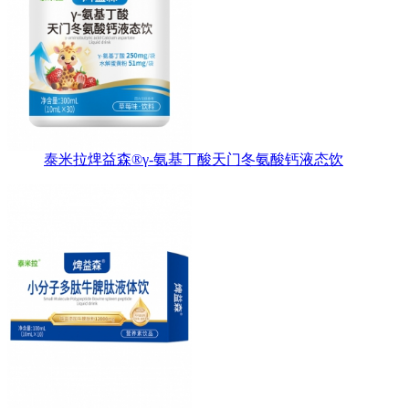
泰米拉焷益森®γ-氨基丁酸天门冬氨酸钙液态饮