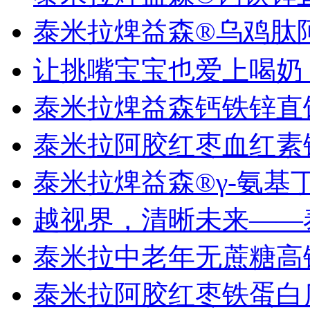
泰米拉焷益森®乌鸡肽
让挑嘴宝宝也爱上喝奶
泰米拉焷益森钙铁锌直
泰米拉阿胶红枣血红素
泰米拉焷益森®γ-氨
越视界，清晰未来——
泰米拉中老年无蔗糖高
泰米拉阿胶红枣铁蛋白