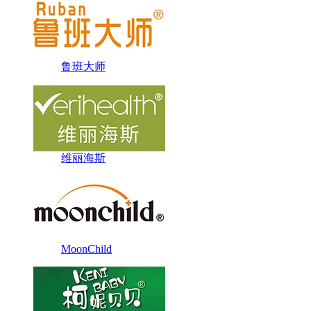
鲁班大师
维丽海斯
MoonChild