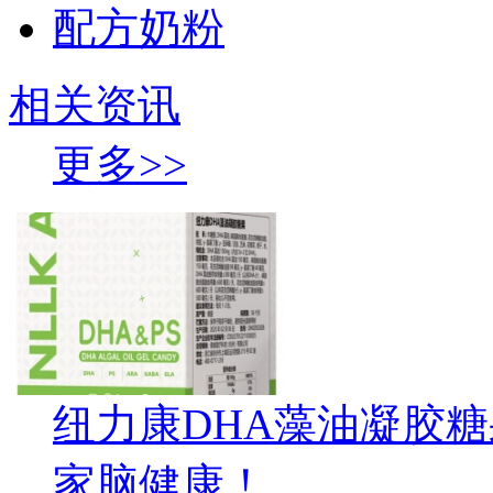
配方奶粉
相关资讯
更多>>
纽力康DHA藻油凝胶
家脑健康！