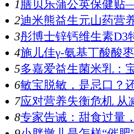
1
膳贝乐蒲公英保健贴—
2
迪米熊益生元山药营养
3
彤博士锌钙维生素D3特
4
施儿佳γ-氨基丁酸酸枣
5
多嘉爱益生菌米乳：宝
6
敏宝脱敏，是忌口？
7
应对营养失衡危机 从
8
专家告诫：甜食过量，容
9
小胖墩儿是怎样“催肥”