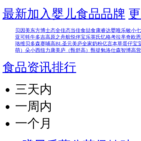
最新加入婴儿食品品牌
更
贝因美东方博士
态全佳
态当佳
食喆食
康睿达
婴唯乐
敏小七
亚可
牦牛多吉
高原之舟
航悦
伴宝乐
英氏忆格
考拉芈奇
欧恩
珞维
贝多森
赛哺高BL
圣元
美庐全家奶粉
亿言本草
蛋仔宝
萌）
朵小西
纽力康
美庐（甄舒高）
甄提勉
洛仕森
智博高营
食品资讯排行
三天内
一周内
一个月