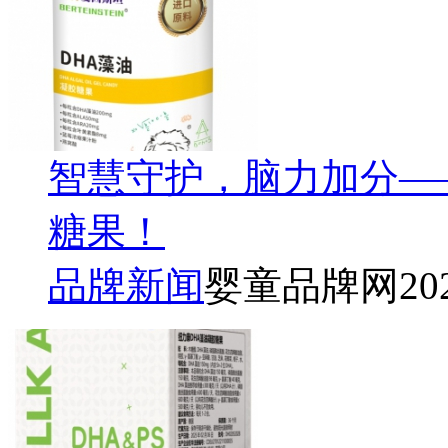
智慧守护，脑力加分—
糖果！
品牌新闻
婴童品牌网
20