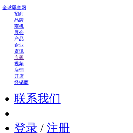
全球婴童网
招商
品牌
商机
展会
产品
企业
资讯
专题
视频
店铺
开店
经销商
联系我们
登录
/
注册