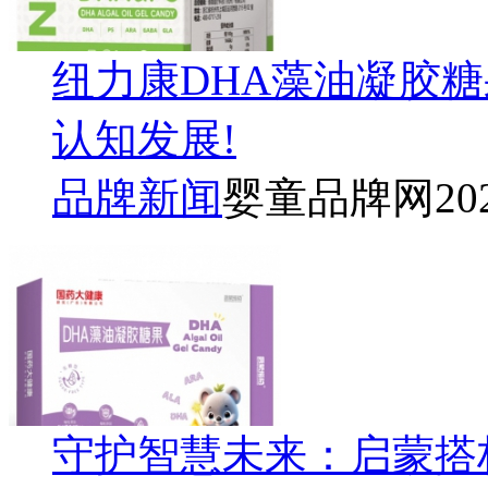
纽力康DHA藻油凝胶
认知发展!
品牌新闻
婴童品牌网
20
守护智慧未来：启蒙搭