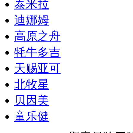
泰米拉
迪娜姆
高原之舟
牦牛多吉
天赐亚可
北牧星
贝因美
童乐健