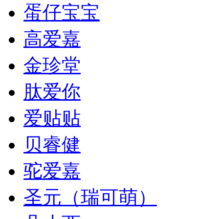
蛋仔宝宝
高爱嘉
金珍堂
肽爱你
爱贴贴
贝睿健
驼爱嘉
圣元（瑞可萌）