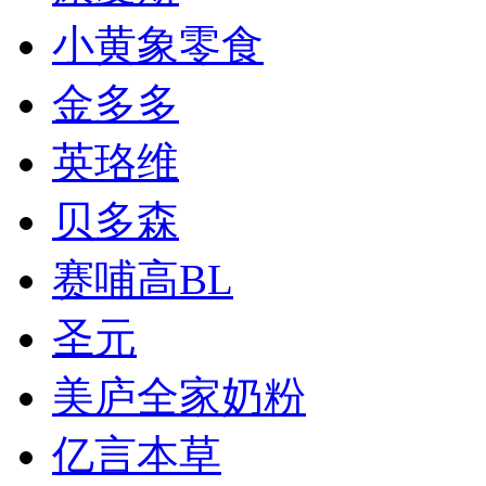
小黄象零食
金多多
英珞维
贝多森
赛哺高BL
圣元
美庐全家奶粉
亿言本草