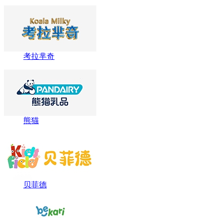
考拉芈奇
熊猫
贝菲德