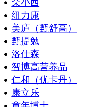
朵小西
纽力康
美庐（甄舒高）
甄提勉
洛仕森
智博高营养品
仁和（优卡丹）
康立乐
童年博士