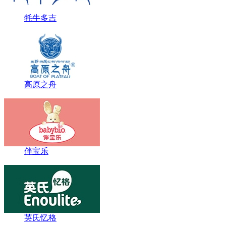
牦牛多吉
高原之舟
伴宝乐
英氏忆格