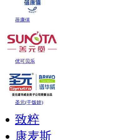
蓓康僖
优可贝乐
圣元(干饭娃)
致粹
康麦斯