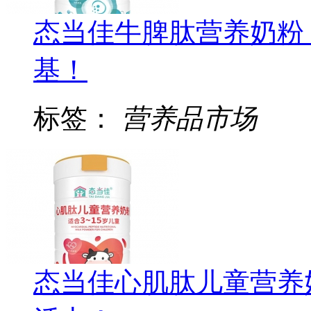
态当佳牛脾肽营养奶粉
基！
标签：
营养品市场
态当佳心肌肽儿童营养