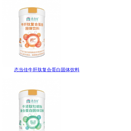
态当佳牛肝肽复合蛋白固体饮料