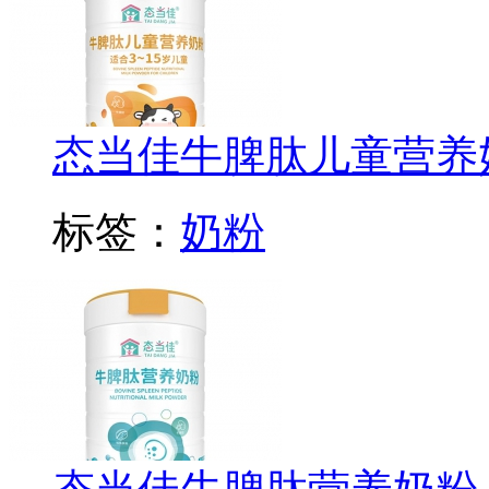
态当佳牛脾肽儿童营养
标签：
奶粉