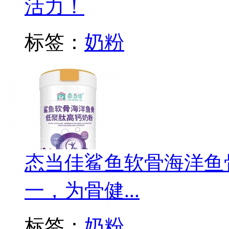
活力！
标签：
奶粉
态当佳鲨鱼软骨海洋鱼
一，为骨健...
标签：
奶粉