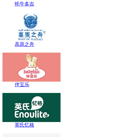
牦牛多吉
高原之舟
伴宝乐
英氏忆格