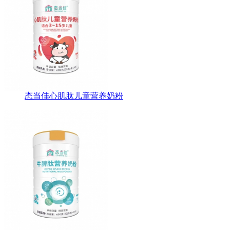
态当佳心肌肽儿童营养奶粉