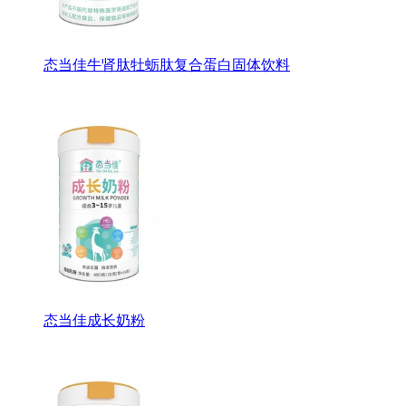
态当佳牛肾肽牡蛎肽复合蛋白固体饮料
态当佳成长奶粉