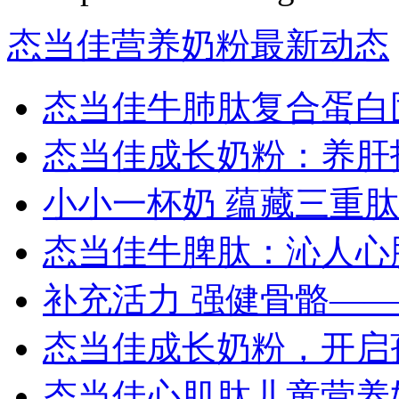
态当佳营养奶粉最新动态
态当佳牛肺肽复合蛋白
态当佳成长奶粉：养肝
小小一杯奶 蕴藏三重肽
态当佳牛脾肽：沁人心
补充活力 强健骨骼—
态当佳成长奶粉，开启
态当佳心肌肽儿童营养