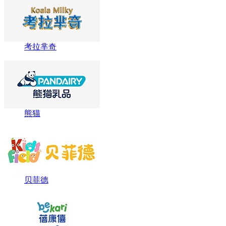
考拉芈奇
熊猫
贝菲德