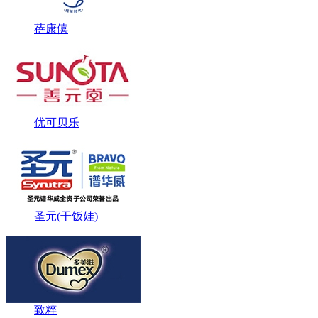
蓓康僖
优可贝乐
圣元(干饭娃)
致粹