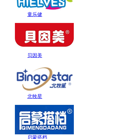
童乐健
贝因美
北牧星
启蒙搭档