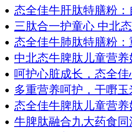
态全佳牛肝肽特膳粉：
三肽合一护童心 中北
态全佳牛肺肽特膳粉：
中北态牛脾肽儿童营养
呵护心脏成长，态全佳
多重营养呵护，干嘢玉
态全佳牛脾肽儿童营养
牛脾肽融合九大药食同