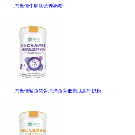
态当佳牛脾肽营养奶粉
态当佳鲨鱼软骨海洋鱼骨低聚肽高钙奶粉