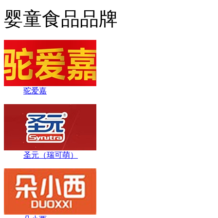
婴童食品品牌
驼爱嘉
圣元（瑞可萌）