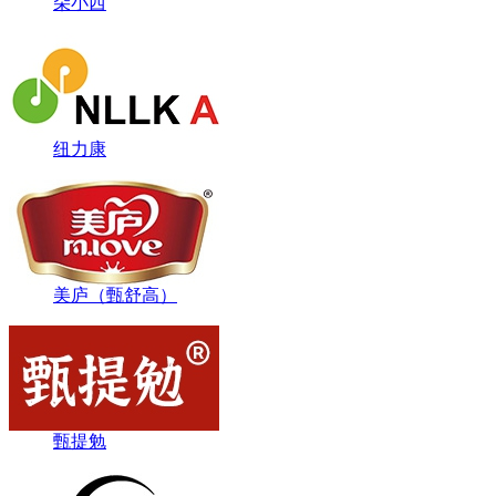
朵小西
纽力康
美庐（甄舒高）
甄提勉