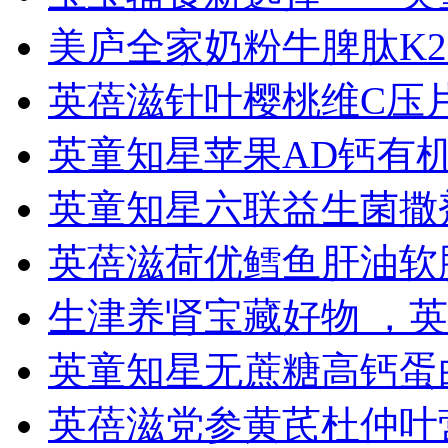
美庐全家奶粉牛脾肽K
英蓓滋针叶樱桃维C压
英童知星苹果AD钙有
英童知星六联益生菌撒
英蓓滋荷优鳕鱼肝油软
生津养肾宝藏好物 ，
英童知星无蔗糖高钙蛋
英蓓滋党参黄芪杜仲叶