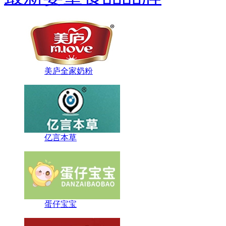
美庐全家奶粉
亿言本草
蛋仔宝宝