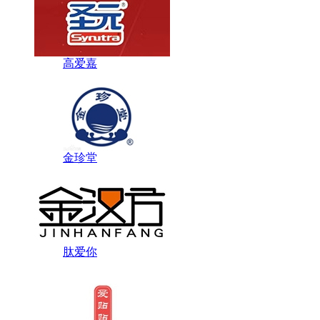
高爱嘉
金珍堂
肽爱你