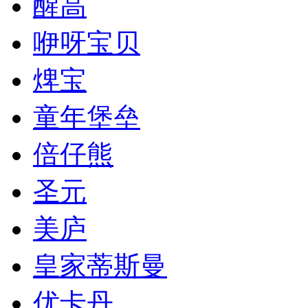
醒高
咿呀宝贝
焷宝
童年堡垒
倍仔熊
圣元
美庐
皇家蒂斯曼
优卡丹