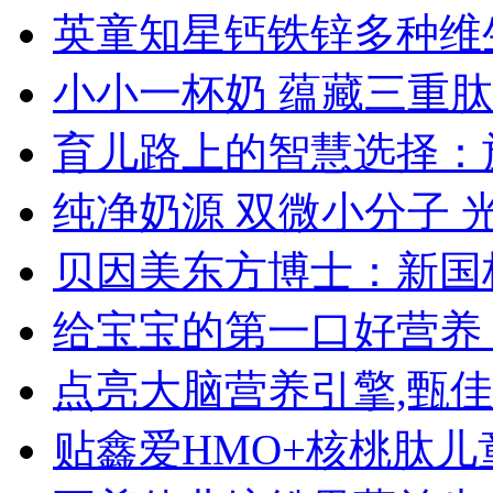
英童知星钙铁锌多种维
小小一杯奶 蕴藏三重肽
育儿路上的智慧选择：
纯净奶源 双微小分子 
贝因美东方博士：新国
给宝宝的第一口好营养
点亮大脑营养引擎,甄佳
贴鑫爱HMO+核桃肽