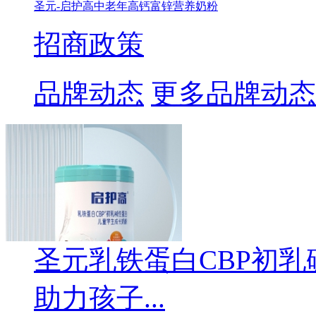
圣元-启护高中老年高钙富锌营养奶粉
招商政策
品牌动态
更多品牌动态
圣元乳铁蛋白CBP初
助力孩子...