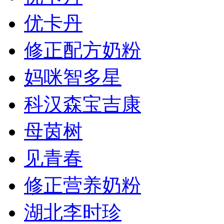
优卡丹
修正配方奶粉
妈咪智多星
科汉森宝吉康
母茵树
见青春
修正营养奶粉
湖北李时珍