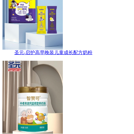
圣元-启护高早晚装儿童成长配方奶粉