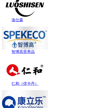
洛仕森
智博高营养品
仁和（优卡丹）