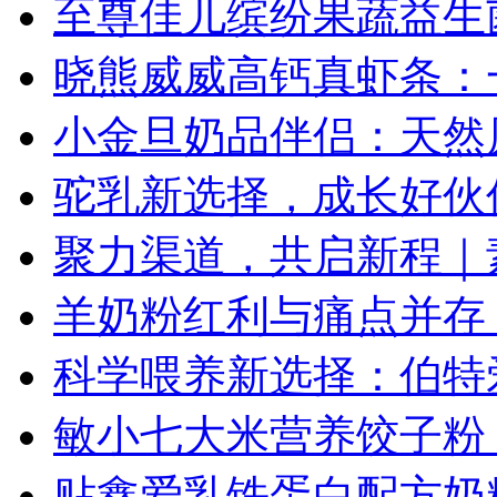
至尊佳儿缤纷果蔬益生
晓熊威威高钙真虾条：
小金旦奶品伴侣：天然
驼乳新选择，成长好伙
聚力渠道，共启新程｜素
羊奶粉红利与痛点并存
科学喂养新选择：伯特
敏小七大米营养饺子粉
贴鑫爱乳铁蛋白配方奶