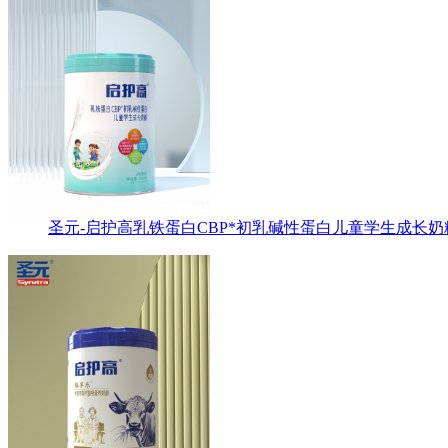
圣元-启护高乳铁蛋白CBP*初乳碱性蛋白儿童学生成长奶