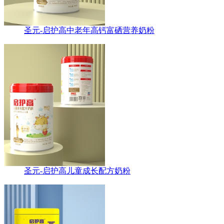
圣元-启护高中老年高钙富硒营养奶粉
圣元-启护高儿童成长配方奶粉