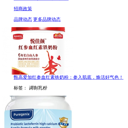
招商政策
品牌动态
更多品牌动态
甄高爱加红参血红素铁奶粉：参入肌底，焕活好气色！
标签：
调制乳粉