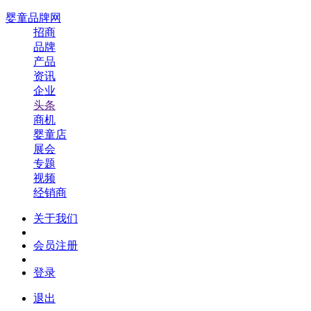
婴童品牌网
招商
品牌
产品
资讯
企业
头条
商机
婴童店
展会
专题
视频
经销商
关于我们
会员注册
登录
退出