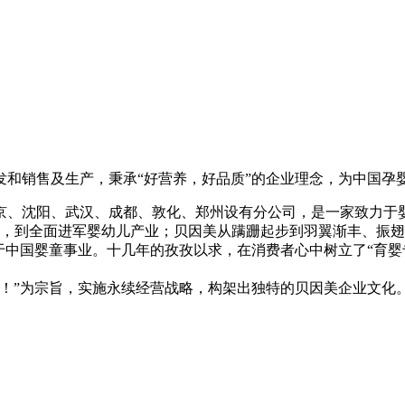
销售及生产，秉承“好营养，好品质”的企业理念，为中国孕
、沈阳、武汉、成都、敦化、郑州设有分公司，是一家致力于婴
种，到全面进军婴幼儿产业；贝因美从蹒跚起步到羽翼渐丰、振
中国婴童事业。十几年的孜孜以求，在消费者心中树立了“育婴专
”为宗旨，实施永续经营战略，构架出独特的贝因美企业文化