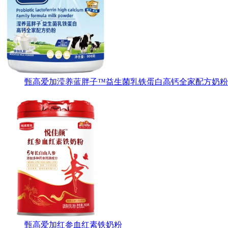
甄高爱加滢养蓝胖子™益生菌乳铁蛋白高钙全家配方奶粉
甄高爱加红参血红素铁奶粉