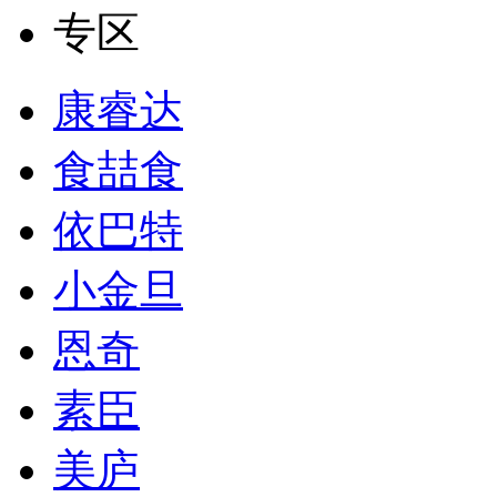
专区
康睿达
食喆食
依巴特
小金旦
恩奇
素臣
美庐