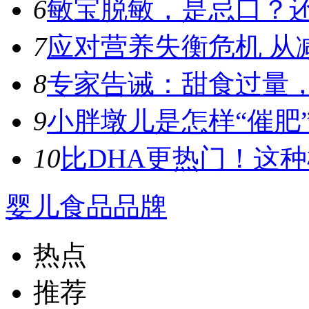
6
敏宝脱敏，是忌口？
7
应对营养失衡危机 从
8
专家告诫：甜食过量，容
9
小胖墩儿是怎样“催肥”
10
比DHA更热门！这种植
婴儿食品品牌
热点
推荐