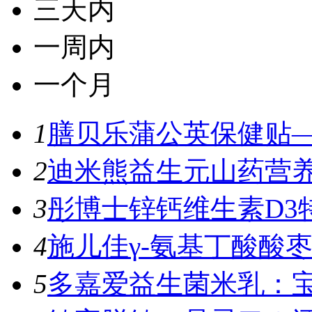
三天内
一周内
一个月
1
膳贝乐蒲公英保健贴—
2
迪米熊益生元山药营养
3
彤博士锌钙维生素D3特
4
施儿佳γ-氨基丁酸酸枣
5
多嘉爱益生菌米乳：宝