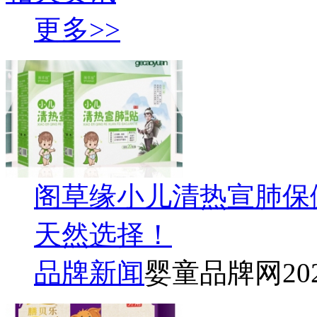
更多>>
阁草缘小儿清热宣肺保
天然选择！
品牌新闻
婴童品牌网
20