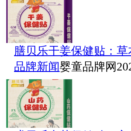
膳贝乐干姜保健贴：草
品牌新闻
婴童品牌网
20