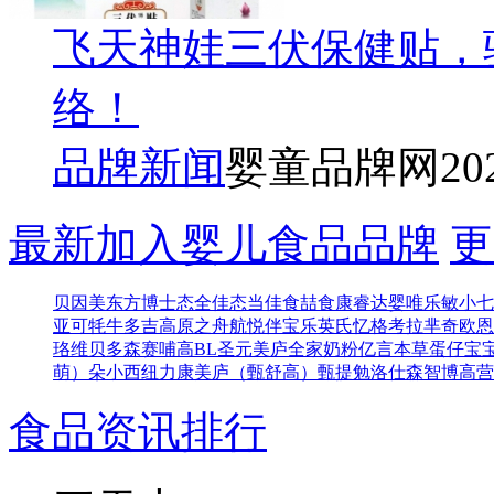
飞天神娃三伏保健贴，
络！
品牌新闻
婴童品牌网
20
最新加入婴儿食品品牌
更
贝因美东方博士
态全佳
态当佳
食喆食
康睿达
婴唯乐
敏小七
亚可
牦牛多吉
高原之舟
航悦
伴宝乐
英氏忆格
考拉芈奇
欧恩
珞维
贝多森
赛哺高BL
圣元
美庐全家奶粉
亿言本草
蛋仔宝
萌）
朵小西
纽力康
美庐（甄舒高）
甄提勉
洛仕森
智博高营
食品资讯排行