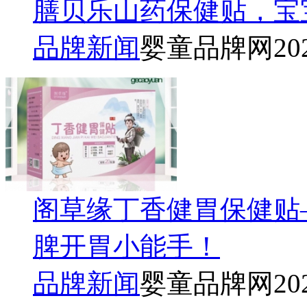
膳贝乐山药保健贴，宝
品牌新闻
婴童品牌网
20
阁草缘丁香健胃保健贴
脾开胃小能手！
品牌新闻
婴童品牌网
20