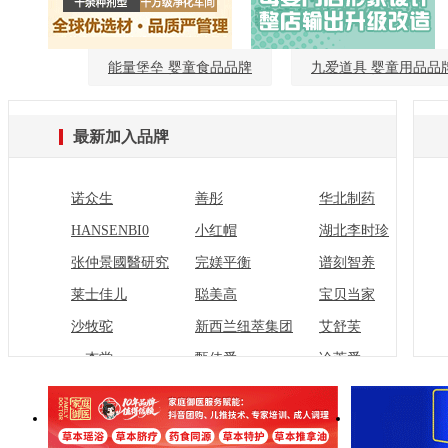
能量堡垒 婴童食品品牌
九爱道具 婴童用品品
最新加入品牌
诺众生
善彤
华北制药
​HANSENBI0
小红帽
湖北李时珍
张仲景國醫研究
完媄平衡
谱刻智养
院
莱士佳儿
聪美高
宝贝当家
沙牧驼
新西兰纽萃集团
艾舒芙
一杏堂
甄佳爱
诠萃爱
黄金搭档
干嘢
仁智
贝因美东方博士
态全佳
态当佳