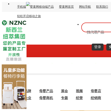
手机端
婴童网首页
网站导航
联系我们
轻松开启移动之旅
找代理产品
登录
奶粉
营养品
辅食
小零食
洗
母婴品牌
母婴产品
展会
视频
母婴店
母婴企业
母婴商机
专题
经营
经销商