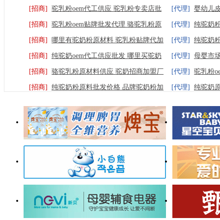
[招商]
驼乳粉oem代工供应 驼乳粉专卖店批
[代理]
婴幼儿皮
发
[招商]
驼乳粉oem贴牌批发代理 骆驼乳粉原
专注安全温和护
[代理]
纯驼奶
料价格
[招商]
哪里有驼奶粉原材料 驼乳粉贴牌代加
[代理]
纯驼奶粉
工供应
[招商]
纯驼奶oem代工供应批发 哪里买驼奶
厂家招商
[代理]
母婴市
原料
[招商]
骆驼乳粉原材料供应 驼奶招商加盟厂
足更多宝宝和家
[代理]
驼乳粉o
家
[招商]
纯驼奶粉原料批发价格 品牌驼奶粉加
商
[代理]
纯驼奶
盟
批发