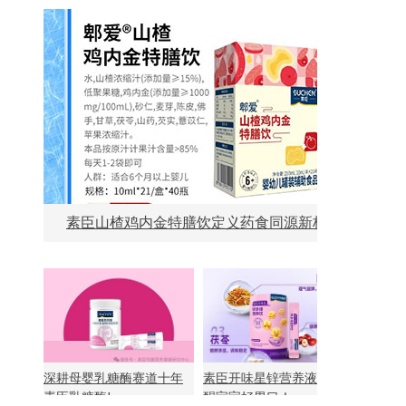
素臣山楂鸡内金特膳饮定义药食同源新标准！
深耕母婴乳糖酶赛道十年
素臣开味星锌营养液：唤
素臣乳糖酶!
醒宝宝好胃口！