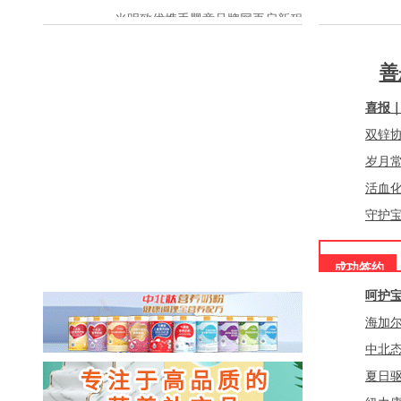
光明致优携手婴童品牌网再启新程，强强联合共绘婴配粉发展蓝图！
恭喜依巴特驼奶粉与婴童品牌网再度续约，携手共赴新征程！
善
恭喜江西纵康药业有限公司携旗下品牌签约婴童品牌网，携手共进儿童洗护健康！
喜报｜
恭贺：中仁堂品牌与婴童品牌网再度续约合作，助力其深耕儿童绿色调理大健康市场！
集团...
双锌
热烈祝贺江西妈咪乐生物技术有限公司携手婴童品牌网达成战略合作！
膳...
岁月
江苏力贝诺生物科技有限公司与婴童品牌网续约成功 携手共创婴童营养新未来
养...
活血
施儿佳与婴童品牌网续约成功：携手共筑儿童营养健康未来！
守护
生...
恭喜张先生成为班兰喜营养品代理商，祝生意兴隆！！
成功签约
喜讯，贝菲德营养品签约婴童品牌网，一起开启宝宝营养新时代！
呵护
放...
海加
健...
中北
骨...
夏日