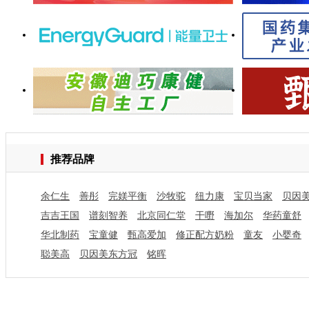
推荐品牌
余仁生
善彤
完媄平衡
沙牧驼
纽力康
宝贝当家
贝因
吉吉王国
谱刻智养
北京同仁堂
干嘢
海加尔
华药童舒
华北制药
宝童健
甄高爱加
修正配方奶粉
童友
小婴奇
聪美高
贝因美东方冠
铭晖