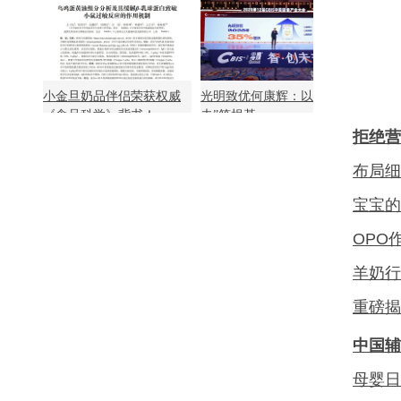
小金旦奶品伴侣荣获权威
光明致优何康辉：以“慢功
《食品科学》背书！
夫”筑根基
拒绝营
布局细
宝宝的
OPO
羊奶行
重磅揭
中国辅
母婴日