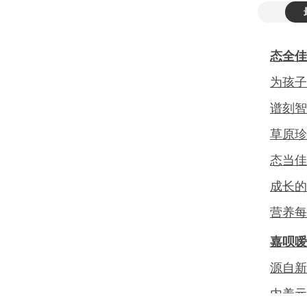
态全佳
为孩子
谱刻智
草原珍
态当佳
成长的
营养每
嘉呗嗳
源自新
内养元