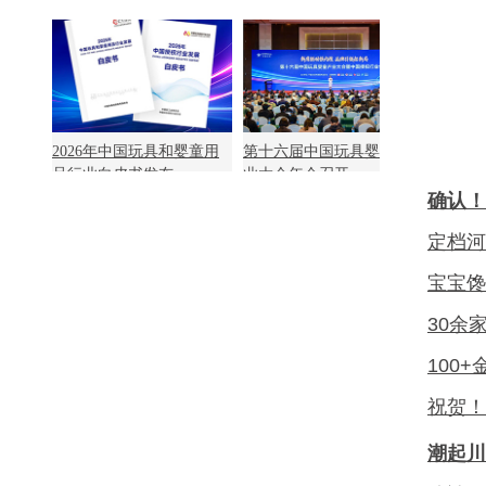
2026年中国玩具和婴童用
第十六届中国玩具婴童产
品行业白皮书发布
业大会年会召开
确认！
定档河
宝宝馋
30余
100
祝贺！
潮起川