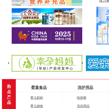
修...
纽力
健...
热
婴童食品
洗护用品
点
产
婴儿奶粉
纸尿裤
品
婴儿辅食
洗浴用品