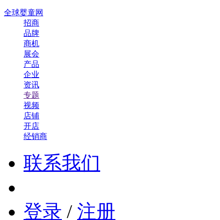
全球婴童网
招商
品牌
商机
展会
产品
企业
资讯
专题
视频
店铺
开店
经销商
联系我们
登录
/
注册