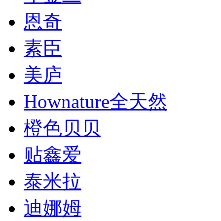
恩奇
素臣
美庐
Hownature全天然
橙色贝贝
贴鑫爱
泰米拉
迪娜姆