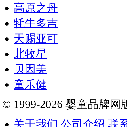
高原之舟
牦牛多吉
天赐亚可
北牧星
贝因美
童乐健
© 1999-2026 婴童品牌
关于我们
公司介绍
联