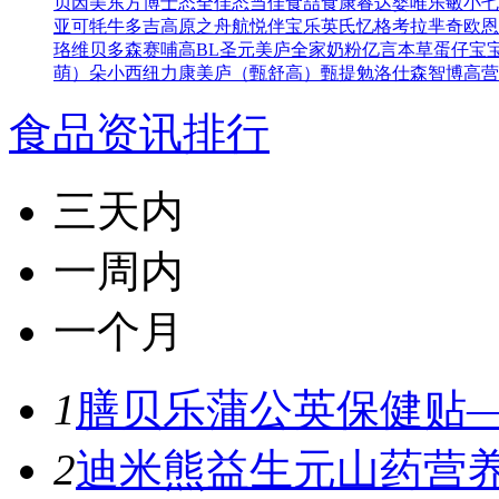
贝因美东方博士
态全佳
态当佳
食喆食
康睿达
婴唯乐
敏小七
亚可
牦牛多吉
高原之舟
航悦
伴宝乐
英氏忆格
考拉芈奇
欧恩
珞维
贝多森
赛哺高BL
圣元
美庐全家奶粉
亿言本草
蛋仔宝
萌）
朵小西
纽力康
美庐（甄舒高）
甄提勉
洛仕森
智博高营
食品资讯排行
三天内
一周内
一个月
1
膳贝乐蒲公英保健贴—
2
迪米熊益生元山药营养