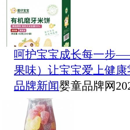
呵护宝宝成长每一步—
果味）让宝宝爱上健康
品牌新闻
婴童品牌网
20