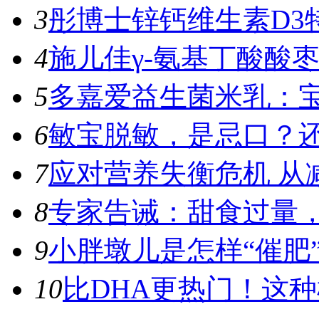
3
彤博士锌钙维生素D3特
4
施儿佳γ-氨基丁酸酸枣
5
多嘉爱益生菌米乳：宝
6
敏宝脱敏，是忌口？
7
应对营养失衡危机 从
8
专家告诫：甜食过量，容
9
小胖墩儿是怎样“催肥”
10
比DHA更热门！这种植