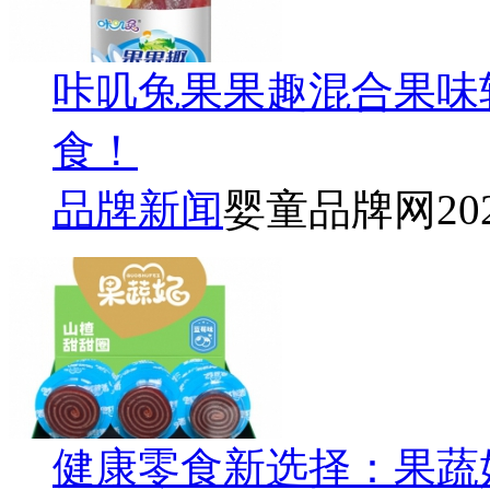
咔叽兔果果趣混合果味
食！
品牌新闻
婴童品牌网
20
健康零食新选择：果蔬