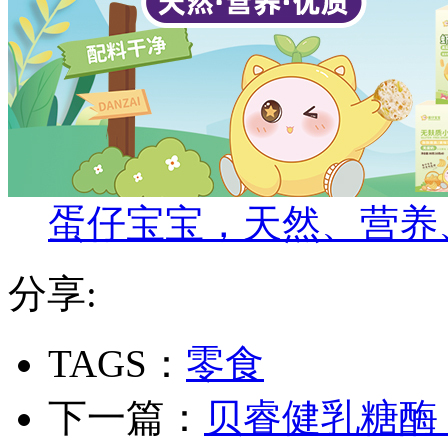
蛋仔宝宝，天然、营养
分享:
TAGS：
零食
下一篇：
贝睿健乳糖酶