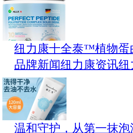
纽力康十全泰™植物蛋
品牌新闻
纽力康资讯
纽
温和守护，从第一抹泡