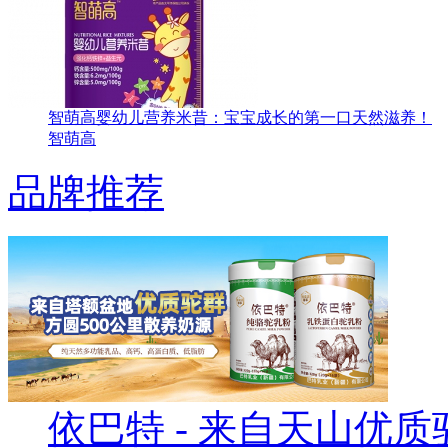
智萌高婴幼儿营养米昔：宝宝成长的第一口天然滋养！
智萌高
品牌推荐
依巴特
- 来自天山优质