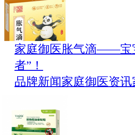
家庭御医胀气滴——宝
者”！
品牌新闻
家庭御医资讯