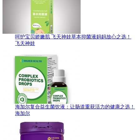
呵护宝贝娇嫩肌 飞天神娃草本抑菌液妈妈放心之选！
飞天神娃
海加尔复合益生菌饮液：让肠道重获活力的健康之选！
海加尔