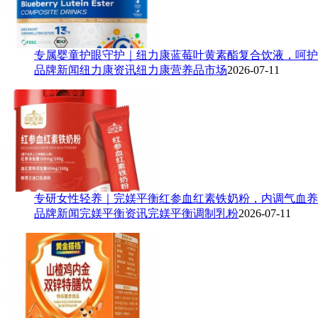
专属婴童护眼守护｜纽力康蓝莓叶黄素酯复合饮液，呵护
品牌新闻
纽力康资讯
纽力康
营养品市场
2026-07-11
专研女性轻养｜完媄平衡红参血红素铁奶粉，内调气血养
品牌新闻
完媄平衡资讯
完媄平衡
调制乳粉
2026-07-11