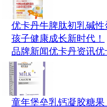
优卡丹牛脾肽初乳碱性
孩子健康成长新时代！
品牌新闻
优卡丹资讯
优
童年堡垒乳钙凝胶糖果