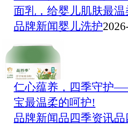
面乳，给婴儿肌肤最温
品牌新闻
婴儿洗护
2026
仁心蕴养，四季守护—
宝最温柔的呵护!
品牌新闻
品四季资讯
品