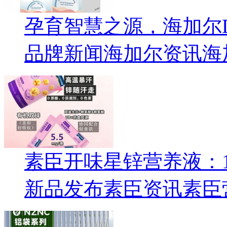
孕育智慧之源，海加尔
品牌新闻
海加尔资讯
海
素臣开味星锌营养液：1
新品发布
素臣资讯
素臣