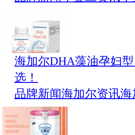
海加尔DHA藻油孕妇
选！
品牌新闻
海加尔资讯
海