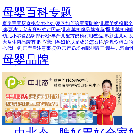
母婴百科专题
夏季宝宝厌食挑食怎么办
/
夏季如何给宝宝防蚊
/
儿童羊奶粉哪个
牌
/
两岁宝宝发育标准对照表
/
儿童羊奶粉品牌推荐
/
婴儿羊奶粉
幼儿小零食品牌排行榜
/
早产儿配方奶粉有哪些品牌
/
新生儿可以
大益生菌品牌有哪些
/
亲润孕妇护肤品成分怎么样
/
含乳铁蛋白的
么代理
/
剖宫产后注意事项
/
剖宫产奶粉有哪些牌子
/
新生儿溶血
母婴品牌
中北态 - 脾好胃好全家