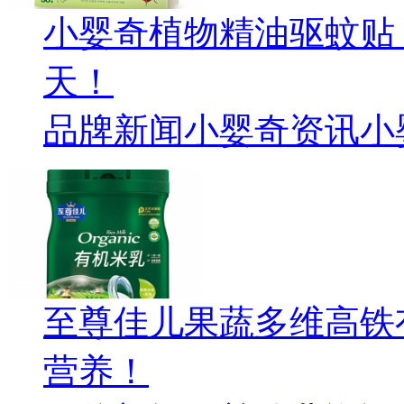
小婴奇植物精油驱蚊贴
天！
品牌新闻
小婴奇资讯
小
至尊佳儿果蔬多维高铁
营养！