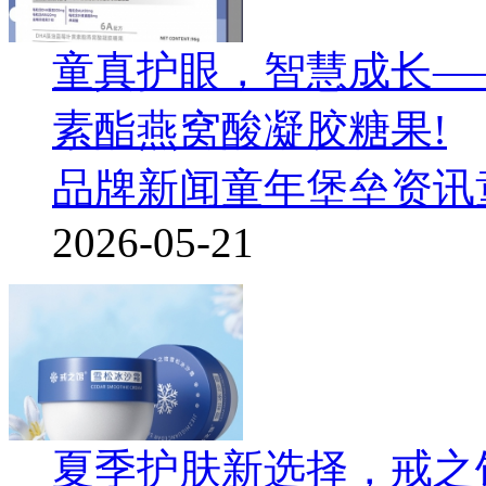
童真护眼，智慧成长—
素酯燕窝酸凝胶糖果!
品牌新闻
童年堡垒资讯
2026-05-21
夏季护肤新选择，戒之