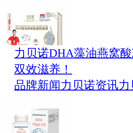
力贝诺DHA藻油燕窝
双效滋养！
品牌新闻
力贝诺资讯
力