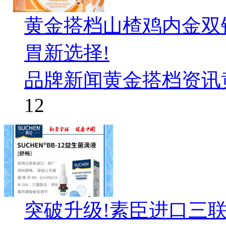
黄金搭档山楂鸡内金双
胃新选择!
品牌新闻
黄金搭档资讯
12
突破升级!素臣进口三