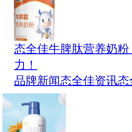
态全佳牛脾肽营养奶粉
力！
品牌新闻
态全佳资讯
态