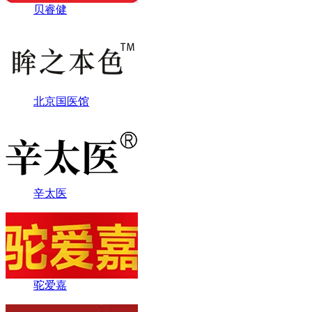
贝睿健
北京国医馆
辛太医
驼爱嘉