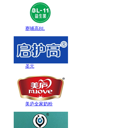
赛哺高BL
圣元
美庐全家奶粉