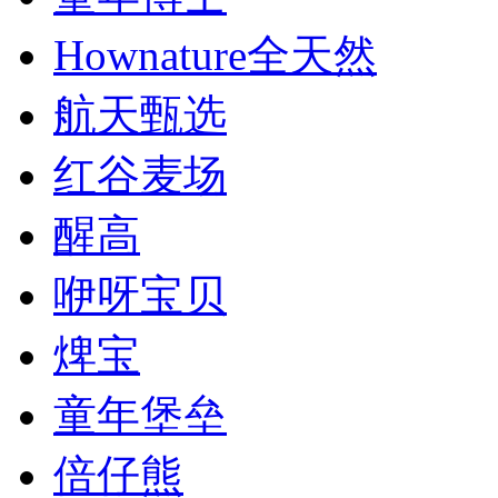
Hownature全天然
航天甄选
红谷麦场
醒高
咿呀宝贝
焷宝
童年堡垒
倍仔熊