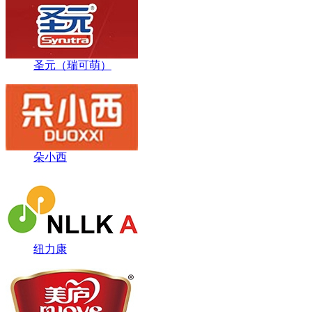
圣元（瑞可萌）
朵小西
纽力康