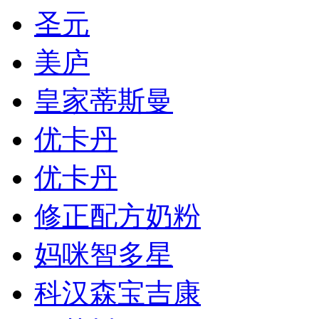
圣元
美庐
皇家蒂斯曼
优卡丹
优卡丹
修正配方奶粉
妈咪智多星
科汉森宝吉康