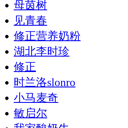
母茵树
见青春
修正营养奶粉
湖北李时珍
修正
时兰洛slonro
小马麦奇
敏启尔