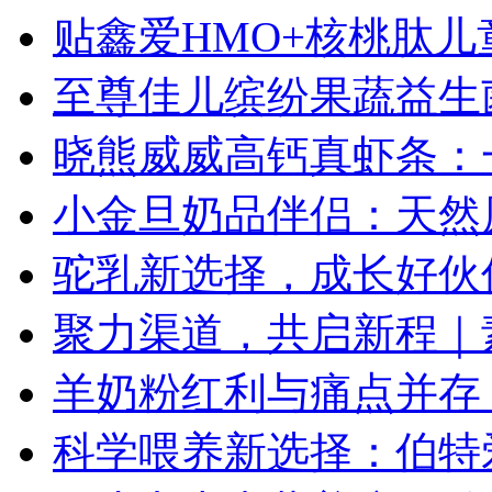
贴鑫爱HMO+核桃肽
至尊佳儿缤纷果蔬益生
晓熊威威高钙真虾条：
小金旦奶品伴侣：天然
驼乳新选择，成长好伙
聚力渠道，共启新程｜素
羊奶粉红利与痛点并存
科学喂养新选择：伯特