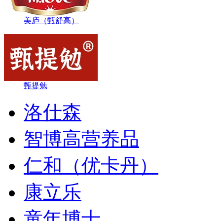
美庐（甄舒高）
甄提勉
洛仕森
智博高营养品
仁和（优卡丹）
康立乐
童年博士