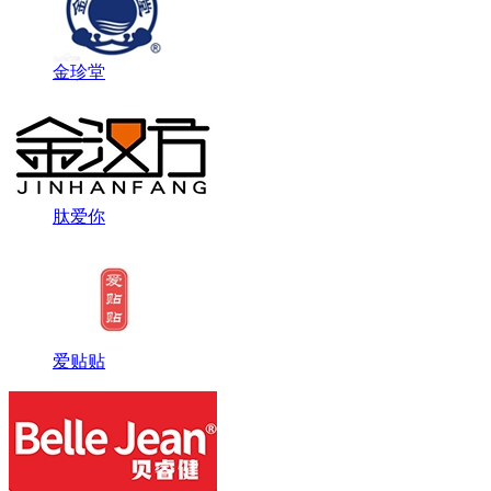
金珍堂
肽爱你
爱贴贴