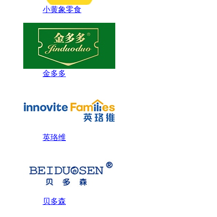
小黄象零食
金多多
英珞维
贝多森