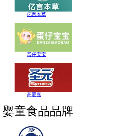
亿言本草
蛋仔宝宝
高爱嘉
婴童食品品牌