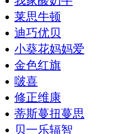
我家酸奶牛
莱思牛顿
迪巧优贝
小葵花妈妈爱
金色红旗
啵喜
修正维康
蒂斯蔓扭蔓思
贝一乐辐智