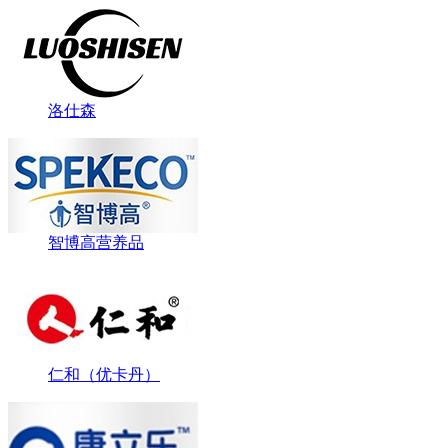
洛仕森
智博高营养品
仁和（优卡丹）