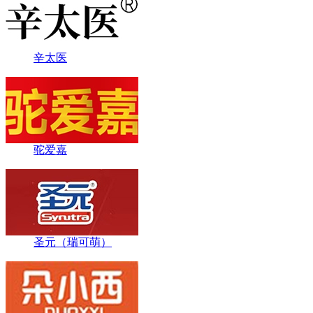
辛太医
驼爱嘉
圣元（瑞可萌）