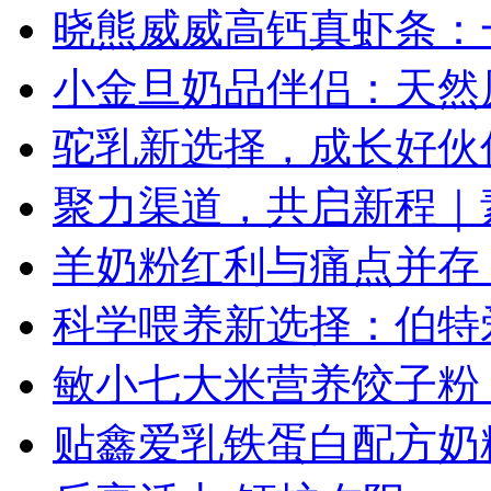
晓熊威威高钙真虾条：
小金旦奶品伴侣：天然
驼乳新选择，成长好伙
聚力渠道，共启新程｜素
羊奶粉红利与痛点并存
科学喂养新选择：伯特
敏小七大米营养饺子粉
贴鑫爱乳铁蛋白配方奶