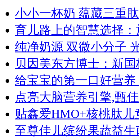
小小一杯奶 蕴藏三重肽
育儿路上的智慧选择：
纯净奶源 双微小分子 
贝因美东方博士：新国
给宝宝的第一口好营养
点亮大脑营养引擎,甄佳
贴鑫爱HMO+核桃肽
至尊佳儿缤纷果蔬益生