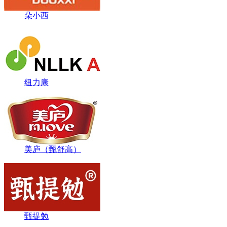
朵小西
纽力康
美庐（甄舒高）
甄提勉