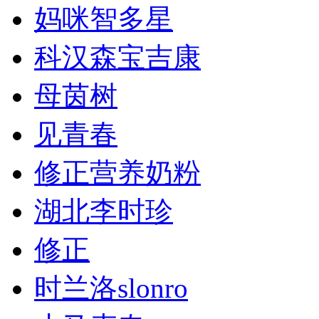
妈咪智多星
科汉森宝吉康
母茵树
见青春
修正营养奶粉
湖北李时珍
修正
时兰洛slonro