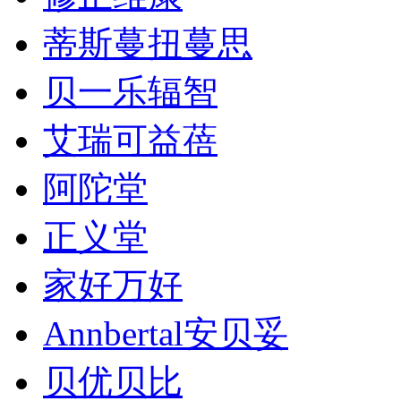
蒂斯蔓扭蔓思
贝一乐辐智
艾瑞可益蓓
阿陀堂
正义堂
家好万好
Annbertal安贝妥
贝优贝比