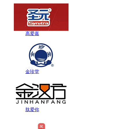
高爱嘉
金珍堂
肽爱你