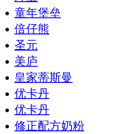
童年堡垒
倍仔熊
圣元
美庐
皇家蒂斯曼
优卡丹
优卡丹
修正配方奶粉