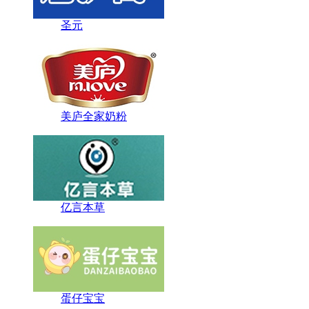
圣元
美庐全家奶粉
亿言本草
蛋仔宝宝