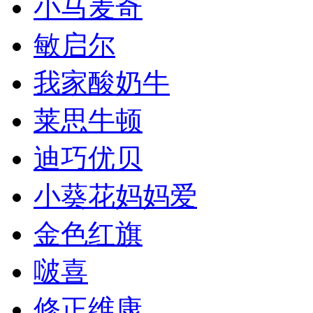
小马麦奇
敏启尔
我家酸奶牛
莱思牛顿
迪巧优贝
小葵花妈妈爱
金色红旗
啵喜
修正维康