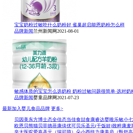
宝宝奶粉过敏吃什么奶粉好 雀巢超启能恩奶粉怎么样
品牌新闻
兰州新闻网
2021-08-01
敏感体质的宝宝怎么选奶粉 奶粉过敏问题很简单·选对奶
品牌新闻
婴童品牌网
2021-07-23
最新加入婴儿食品品牌
更多>
贝因美东方博士
态全佳
态当佳
食喆食
康睿达
婴唯乐
敏小七
欧恩贝
熊猫
贝菲德
蓓康僖
优可贝乐
圣元(干饭娃)
致粹
康麦
辛太医
驼爱嘉
圣元（瑞可萌）
朵小西
纽力康
美庐（甄舒高