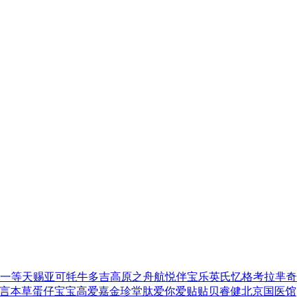
一等
天赐亚可
牦牛多吉
高原之舟
航悦
伴宝乐
英氏忆格
考拉芈奇
言本草
蛋仔宝宝
高爱嘉
金珍堂
肽爱你
爱贴贴
贝睿健
北京国医馆