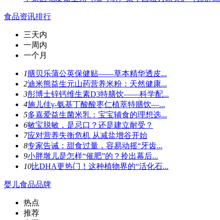
食品资讯排行
三天内
一周内
一个月
1
膳贝乐蒲公英保健贴——草本精华透皮...
2
迪米熊益生元山药营养米粉：天然健康...
3
彤博士锌钙维生素D3特膳饮——科学配...
4
施儿佳γ-氨基丁酸酸枣仁植萃特膳饮—...
5
多嘉爱益生菌米乳：宝宝辅食的理想选...
6
敏宝脱敏，是忌口？还是建立耐受？
7
应对营养失衡危机 从减盐增谷开始
8
专家告诫：甜食过量，容易动摇“牙齿...
9
小胖墩儿是怎样“催肥”的？拎出幕后...
10
比DHA更热门！这种植物界的“活化石...
婴儿食品品牌
热点
推荐