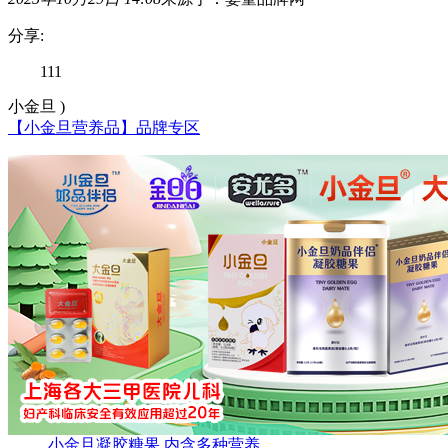
分享:
111
小金旦 )
【小金旦营养品】品牌专区
小金旦凝胶糖果 内含多种营养