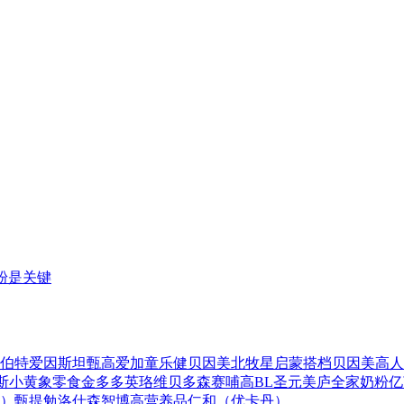
粉是关键
伯特爱因斯坦
甄高爱加
童乐健
贝因美
北牧星
启蒙搭档
贝因美高人
斯
小黄象零食
金多多
英珞维
贝多森
赛哺高BL
圣元
美庐全家奶粉
亿
）
甄提勉
洛仕森
智博高营养品
仁和（优卡丹）