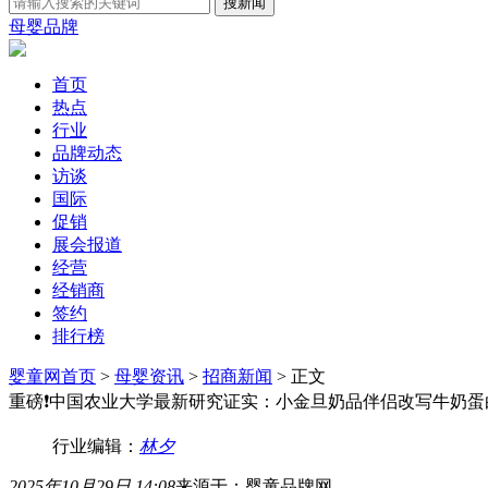
母婴品牌
首页
热点
行业
品牌动态
访谈
国际
促销
展会报道
经营
经销商
签约
排行榜
婴童网首页
>
母婴资讯
>
招商新闻
> 正文
重磅❗中国农业大学最新研究证实：小金旦奶品伴侣改写牛奶蛋白
行业编辑：
林夕
2025年10月29日 14:08
来源于：婴童品牌网