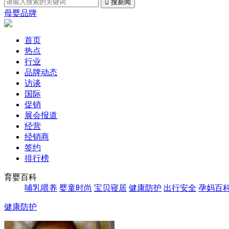
母婴品牌
首页
热点
行业
品牌动态
访谈
国际
促销
展会报道
经营
经销商
签约
排行榜
育婴百科
哺乳喂养
婴童时尚
宝贝寝居
健康防护
出行安全
孕妈百
健康防护