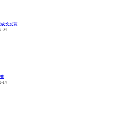
康成长发育
5-04
哪些
3-14