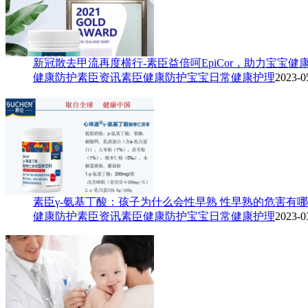
新冠散去甲流再度横行-素臣益倍呵EpiCor，助力宝宝健
健康防护
素臣资讯
素臣
健康防护
宝宝日常健康护理
2023-0
素臣γ-氨基丁酸：孩子为什么会性早熟 性早熟的危害有
健康防护
素臣资讯
素臣
健康防护
宝宝日常健康护理
2023-0