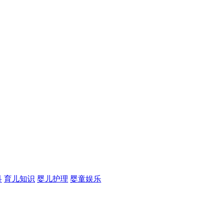
科
育儿知识
婴儿护理
婴童娱乐