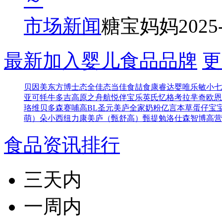
市场新闻
糖宝妈妈
2025
最新加入婴儿食品品牌
更
贝因美东方博士
态全佳
态当佳
食喆食
康睿达
婴唯乐
敏小七
亚可
牦牛多吉
高原之舟
航悦
伴宝乐
英氏忆格
考拉芈奇
欧恩
珞维
贝多森
赛哺高BL
圣元
美庐全家奶粉
亿言本草
蛋仔宝
萌）
朵小西
纽力康
美庐（甄舒高）
甄提勉
洛仕森
智博高营
食品资讯排行
三天内
一周内