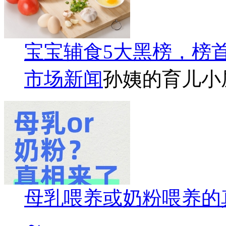
宝宝辅食5大黑榜，榜
市场新闻
孙姨的育儿小
母乳喂养或奶粉喂养的
～