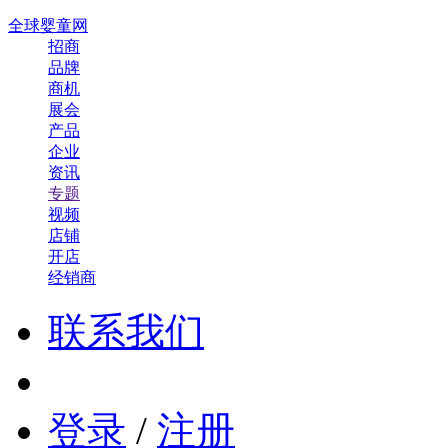
全球婴童网
招商
品牌
商机
展会
产品
企业
资讯
专题
视频
店铺
开店
经销商
联系我们
登录
/
注册