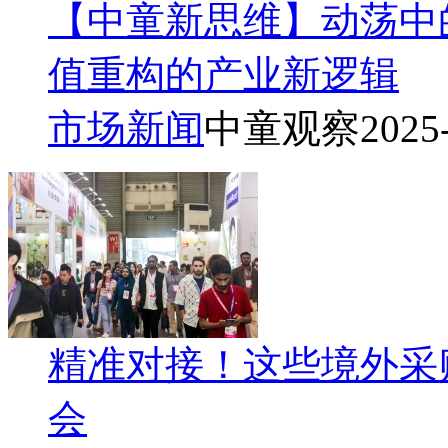
【中童新思维】动荡中
值重构的产业新逻辑
市场新闻
中童观察
2025
精准对接！这些境外采
会