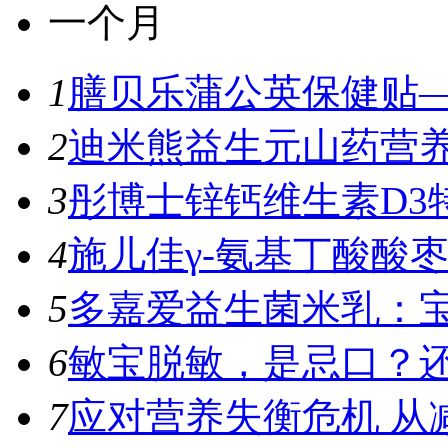
一个月
1
膳贝乐蒲公英保健贴—
2
迪米熊益生元山药营养
3
彤博士锌钙维生素D3特
4
施儿佳γ-氨基丁酸酸枣
5
多嘉爱益生菌米乳：宝
6
敏宝脱敏，是忌口？
7
应对营养失衡危机 从