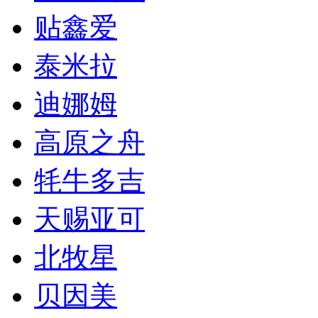
贴鑫爱
泰米拉
迪娜姆
高原之舟
牦牛多吉
天赐亚可
北牧星
贝因美