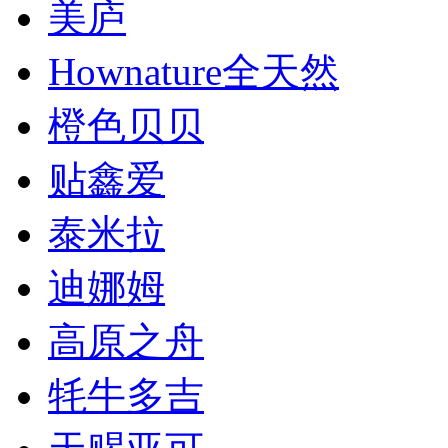
美庐
Hownature全天然
橙色贝贝
贴鑫爱
泰米拉
迪娜姆
高原之舟
牦牛多吉