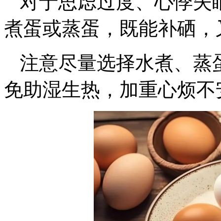
对于思虑过度、心悸失
煮蛋或蒸蛋，既能补硒，
注意尽量选择水煮、蒸
免助湿生热，加重心烦不