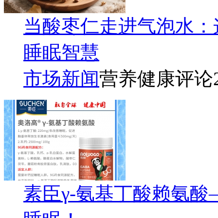
当酸枣仁走进气泡水：
睡眠智慧
市场新闻
营养健康评论
素臣γ-氨基丁酸赖氨