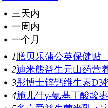
三天内
一周内
一个月
1
膳贝乐蒲公英保健贴—
2
迪米熊益生元山药营养
3
彤博士锌钙维生素D3特
4
施儿佳γ-氨基丁酸酸枣