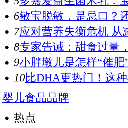
5
多嘉爱益生菌米乳：宝
6
敏宝脱敏，是忌口？
7
应对营养失衡危机 从
8
专家告诫：甜食过量，容
9
小胖墩儿是怎样“催肥”
10
比DHA更热门！这种植
婴儿食品品牌
热点