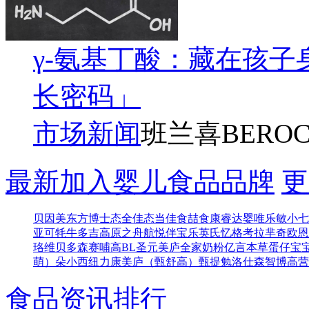
γ-氨基丁酸：藏在孩
长密码」
市场新闻
班兰喜BEROC
最新加入婴儿食品品牌
更
贝因美东方博士
态全佳
态当佳
食喆食
康睿达
婴唯乐
敏小七
亚可
牦牛多吉
高原之舟
航悦
伴宝乐
英氏忆格
考拉芈奇
欧恩
珞维
贝多森
赛哺高BL
圣元
美庐全家奶粉
亿言本草
蛋仔宝
萌）
朵小西
纽力康
美庐（甄舒高）
甄提勉
洛仕森
智博高营
食品资讯排行