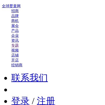
全球婴童网
招商
品牌
商机
展会
产品
企业
资讯
专题
视频
店铺
开店
经销商
联系我们
登录
/
注册