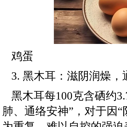
鸡蛋
3. 黑木耳：滋阴润燥
黑木耳每100克含硒约3
肺、通络安神”，对于因“
为重复、难以自控的强迫