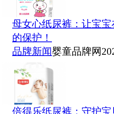
母女心纸尿裤：让宝宝
的保护！
品牌新闻
婴童品牌网
20
倍得乐纸尿裤：守护宝