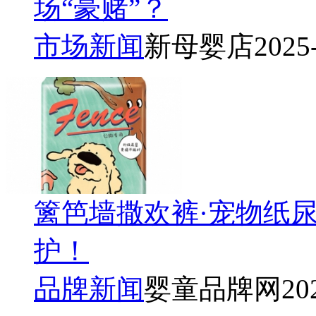
场“豪赌”？
市场新闻
新母婴店
2025
篱笆墙撒欢裤·宠物纸
护！
品牌新闻
婴童品牌网
20