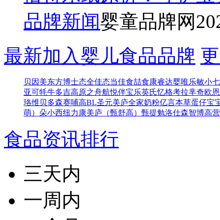
品牌新闻
婴童品牌网
20
最新加入婴儿食品品牌
更
贝因美东方博士
态全佳
态当佳
食喆食
康睿达
婴唯乐
敏小七
亚可
牦牛多吉
高原之舟
航悦
伴宝乐
英氏忆格
考拉芈奇
欧恩
珞维
贝多森
赛哺高BL
圣元
美庐全家奶粉
亿言本草
蛋仔宝
萌）
朵小西
纽力康
美庐（甄舒高）
甄提勉
洛仕森
智博高营
食品资讯排行
三天内
一周内