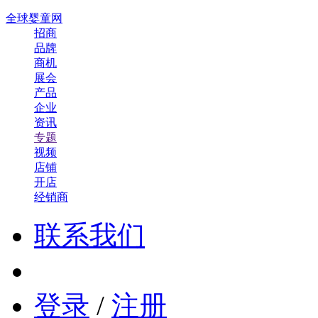
全球婴童网
招商
品牌
商机
展会
产品
企业
资讯
专题
视频
店铺
开店
经销商
联系我们
登录
/
注册