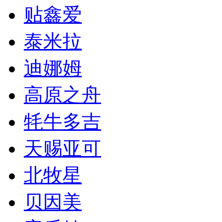
贴鑫爱
泰米拉
迪娜姆
高原之舟
牦牛多吉
天赐亚可
北牧星
贝因美