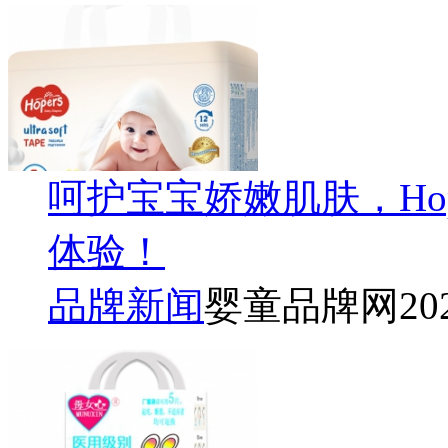
呵护宝宝娇嫩肌肤，Ho
体验！
品牌新闻
婴童品牌网
20