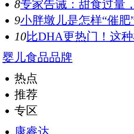
8
专家告诫：甜食过量，容
9
小胖墩儿是怎样“催肥”
10
比DHA更热门！这种植
婴儿食品品牌
热点
推荐
专区
康睿达