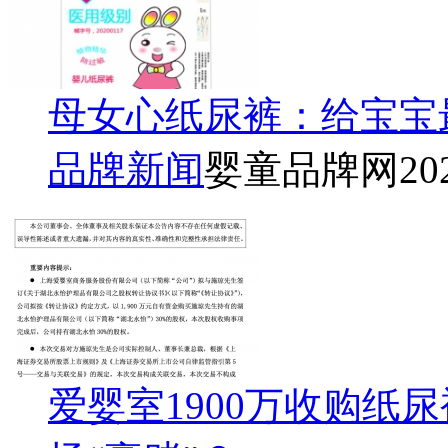
母女心纸尿裤：给宝宝
品牌新闻
婴童品牌网
20
爱婴室1900万收购纸