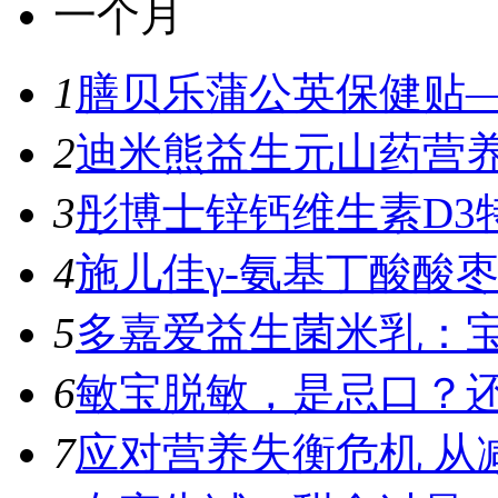
一个月
1
膳贝乐蒲公英保健贴—
2
迪米熊益生元山药营养
3
彤博士锌钙维生素D3特
4
施儿佳γ-氨基丁酸酸枣
5
多嘉爱益生菌米乳：宝
6
敏宝脱敏，是忌口？
7
应对营养失衡危机 从