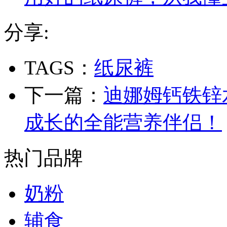
分享:
TAGS：
纸尿裤
下一篇：
迪娜姆钙铁锌
成长的全能营养伴侣！
热门品牌
奶粉
辅食