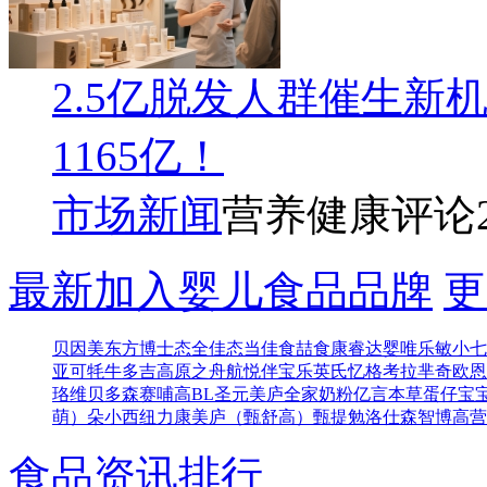
2.5亿脱发人群催生新
1165亿！
市场新闻
营养健康评论
最新加入婴儿食品品牌
更
贝因美东方博士
态全佳
态当佳
食喆食
康睿达
婴唯乐
敏小七
亚可
牦牛多吉
高原之舟
航悦
伴宝乐
英氏忆格
考拉芈奇
欧恩
珞维
贝多森
赛哺高BL
圣元
美庐全家奶粉
亿言本草
蛋仔宝
萌）
朵小西
纽力康
美庐（甄舒高）
甄提勉
洛仕森
智博高营
食品资讯排行