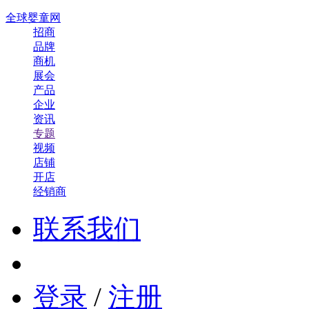
全球婴童网
招商
品牌
商机
展会
产品
企业
资讯
专题
视频
店铺
开店
经销商
联系我们
登录
/
注册