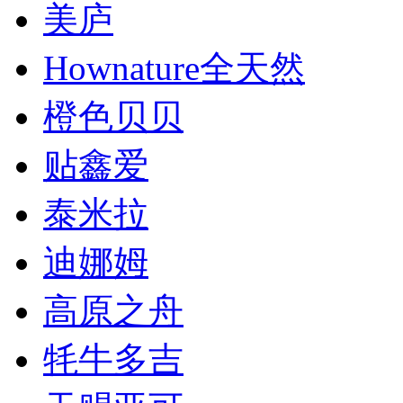
美庐
Hownature全天然
橙色贝贝
贴鑫爱
泰米拉
迪娜姆
高原之舟
牦牛多吉