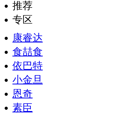
推荐
专区
康睿达
食喆食
依巴特
小金旦
恩奇
素臣