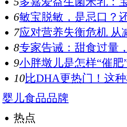
5
多嘉爱益生菌米乳：宝
6
敏宝脱敏，是忌口？
7
应对营养失衡危机 从
8
专家告诫：甜食过量，容
9
小胖墩儿是怎样“催肥”
10
比DHA更热门！这种植
婴儿食品品牌
热点