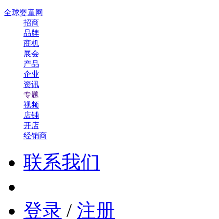
全球婴童网
招商
品牌
商机
展会
产品
企业
资讯
专题
视频
店铺
开店
经销商
联系我们
登录
/
注册