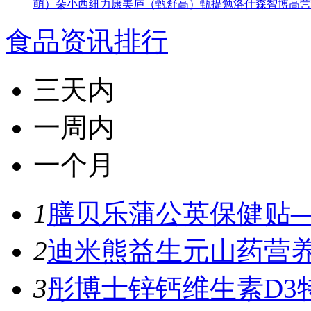
萌）
朵小西
纽力康
美庐（甄舒高）
甄提勉
洛仕森
智博高营
食品资讯排行
三天内
一周内
一个月
1
膳贝乐蒲公英保健贴—
2
迪米熊益生元山药营养
3
彤博士锌钙维生素D3特