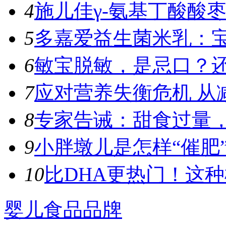
4
施儿佳γ-氨基丁酸酸枣
5
多嘉爱益生菌米乳：宝
6
敏宝脱敏，是忌口？
7
应对营养失衡危机 从
8
专家告诫：甜食过量，容
9
小胖墩儿是怎样“催肥”
10
比DHA更热门！这种植
婴儿食品品牌