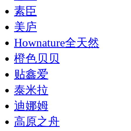
素臣
美庐
Hownature全天然
橙色贝贝
贴鑫爱
泰米拉
迪娜姆
高原之舟