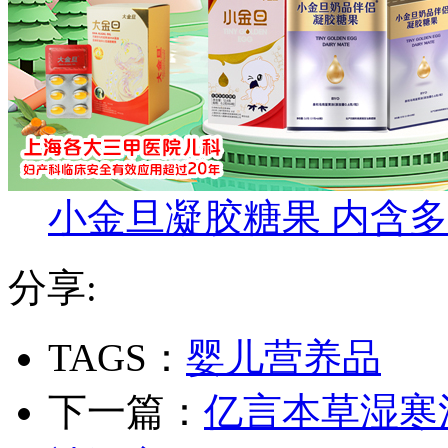
小金旦凝胶糖果 内含
分享:
TAGS：
婴儿营养品
下一篇：
亿言本草湿寒