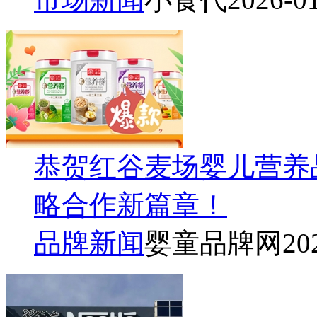
恭贺红谷麦场婴儿营养
略合作新篇章！
品牌新闻
婴童品牌网
20