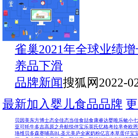
雀巢2021年全球业绩
养品下滑
品牌新闻
搜狐网
2022-0
最新加入婴儿食品品牌
更
贝因美东方博士
态全佳
态当佳
食喆食
康睿达
婴唯乐
敏小七
亚可
牦牛多吉
高原之舟
航悦
伴宝乐
英氏忆格
考拉芈奇
欧恩
珞维
贝多森
赛哺高BL
圣元
美庐全家奶粉
亿言本草
蛋仔宝