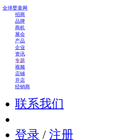
全球婴童网
招商
品牌
商机
展会
产品
企业
资讯
专题
视频
店铺
开店
经销商
联系我们
登录
/
注册