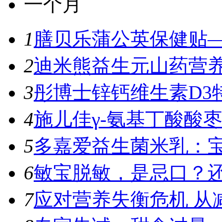
一个月
1
膳贝乐蒲公英保健贴—
2
迪米熊益生元山药营养
3
彤博士锌钙维生素D3特
4
施儿佳γ-氨基丁酸酸枣
5
多嘉爱益生菌米乳：宝
6
敏宝脱敏，是忌口？
7
应对营养失衡危机 从