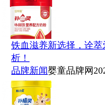
铁血滋养新选择，诠萃
析！
品牌新闻
婴童品牌网
20