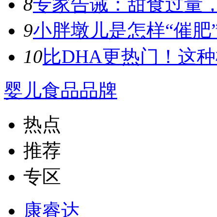
8
专家告诫：甜食过量，容
9
小胖墩儿是怎样“催肥”
10
比DHA更热门！这种植
婴儿食品品牌
热点
推荐
专区
康睿达