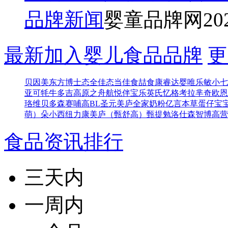
品牌新闻
婴童品牌网
20
最新加入婴儿食品品牌
更
贝因美东方博士
态全佳
态当佳
食喆食
康睿达
婴唯乐
敏小七
亚可
牦牛多吉
高原之舟
航悦
伴宝乐
英氏忆格
考拉芈奇
欧恩
珞维
贝多森
赛哺高BL
圣元
美庐全家奶粉
亿言本草
蛋仔宝
萌）
朵小西
纽力康
美庐（甄舒高）
甄提勉
洛仕森
智博高营
食品资讯排行
三天内
一周内