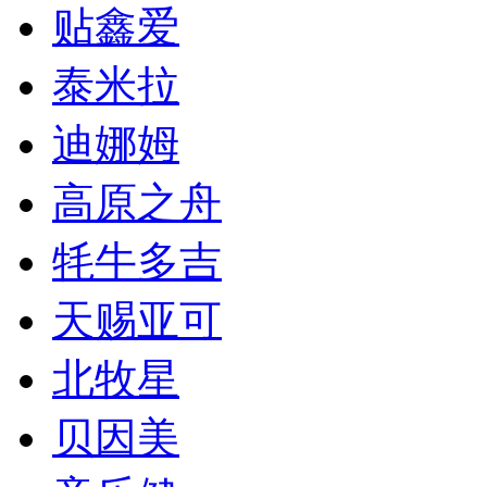
贴鑫爱
泰米拉
迪娜姆
高原之舟
牦牛多吉
天赐亚可
北牧星
贝因美