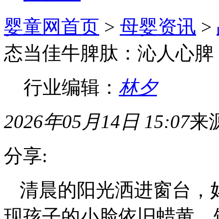
婴童网首页
>
母婴资讯
>
态当佳牛脾肽：沁人心脾
行业编辑：
林夕
2026年05月14日 15:07
来
分享:
清晨的阳光洒进窗台，
现孩子的小脸依旧蜡黄，