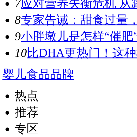
7
应对营养失衡危机 从
8
专家告诫：甜食过量，容
9
小胖墩儿是怎样“催肥”
10
比DHA更热门！这种植
婴儿食品品牌
热点
推荐
专区