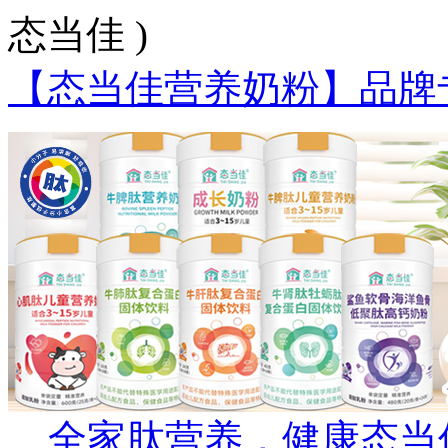
态当佳 )
【态当佳营养奶粉】品牌
全家肽营养，健康态当