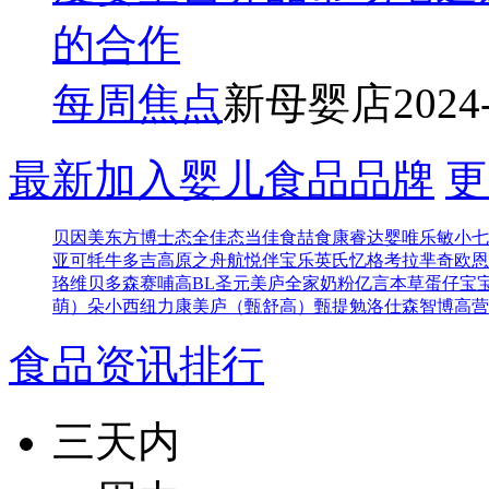
的合作
每周焦点
新母婴店
2024
最新加入婴儿食品品牌
更
贝因美东方博士
态全佳
态当佳
食喆食
康睿达
婴唯乐
敏小七
亚可
牦牛多吉
高原之舟
航悦
伴宝乐
英氏忆格
考拉芈奇
欧恩
珞维
贝多森
赛哺高BL
圣元
美庐全家奶粉
亿言本草
蛋仔宝
萌）
朵小西
纽力康
美庐（甄舒高）
甄提勉
洛仕森
智博高营
食品资讯排行
三天内