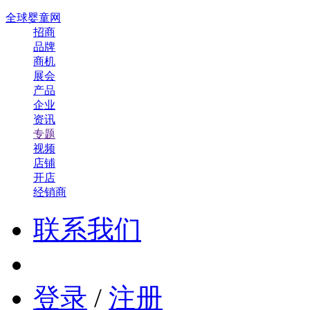
全球婴童网
招商
品牌
商机
展会
产品
企业
资讯
专题
视频
店铺
开店
经销商
联系我们
登录
/
注册