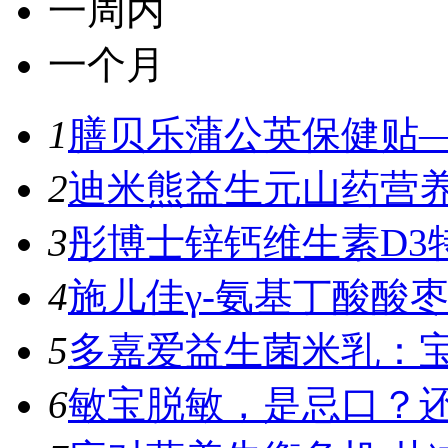
一周内
一个月
1
膳贝乐蒲公英保健贴—
2
迪米熊益生元山药营养
3
彤博士锌钙维生素D3特
4
施儿佳γ-氨基丁酸酸枣
5
多嘉爱益生菌米乳：宝
6
敏宝脱敏，是忌口？