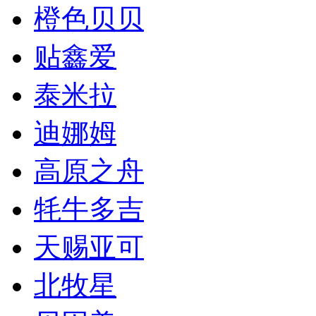
橙色贝贝
贴鑫爱
泰米拉
迪娜姆
高原之舟
牦牛多吉
天赐亚可
北牧星