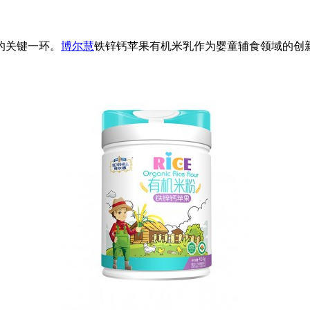
的关键一环。
博尔慧
铁锌钙苹果有机米乳作为婴童辅食领域的创