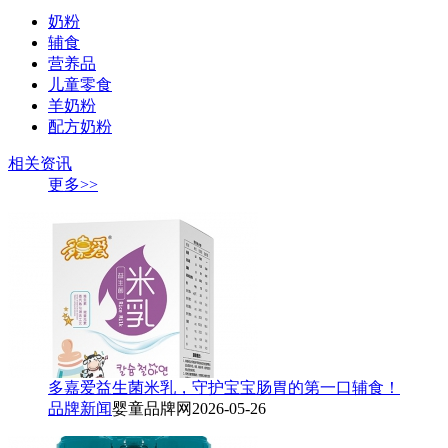
奶粉
辅食
营养品
儿童零食
羊奶粉
配方奶粉
相关资讯
更多>>
多嘉爱益生菌米乳，守护宝宝肠胃的第一口辅食！
品牌新闻
婴童品牌网
2026-05-26