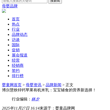
母婴品牌
首页
热点
行业
品牌动态
访谈
国际
促销
展会报道
经营
经销商
签约
排行榜
婴童网首页
>
母婴资讯
>
品牌新闻
> 正文
博尔慧铁锌钙苹果有机米乳：宝宝辅食的营养新选择！
行业编辑：
林夕
2025年11月27日 16:14
来源于：婴童品牌网