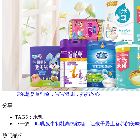
博尔慧婴童辅食，宝宝健康，妈妈放心
分享:
TAGS：米乳
下一篇：
咔叽兔牛初乳高钙软糖：让孩子爱上营养的美味
热门品牌