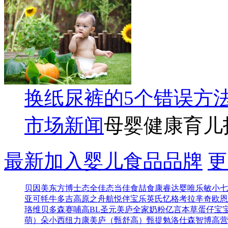
换纸尿裤的5个错误方
市场新闻
母婴健康育儿
最新加入婴儿食品品牌
更
贝因美东方博士
态全佳
态当佳
食喆食
康睿达
婴唯乐
敏小七
亚可
牦牛多吉
高原之舟
航悦
伴宝乐
英氏忆格
考拉芈奇
欧恩
珞维
贝多森
赛哺高BL
圣元
美庐全家奶粉
亿言本草
蛋仔宝
萌）
朵小西
纽力康
美庐（甄舒高）
甄提勉
洛仕森
智博高营