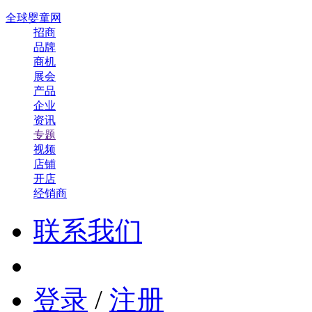
全球婴童网
招商
品牌
商机
展会
产品
企业
资讯
专题
视频
店铺
开店
经销商
联系我们
登录
/
注册