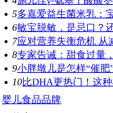
4
施儿佳γ-氨基丁酸酸枣
5
多嘉爱益生菌米乳：宝
6
敏宝脱敏，是忌口？
7
应对营养失衡危机 从
8
专家告诫：甜食过量，容
9
小胖墩儿是怎样“催肥”
10
比DHA更热门！这种植
婴儿食品品牌