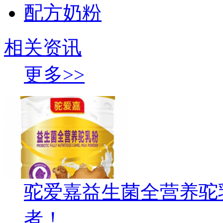
配方奶粉
相关资讯
更多>>
驼爱嘉益生菌全营养驼
者！