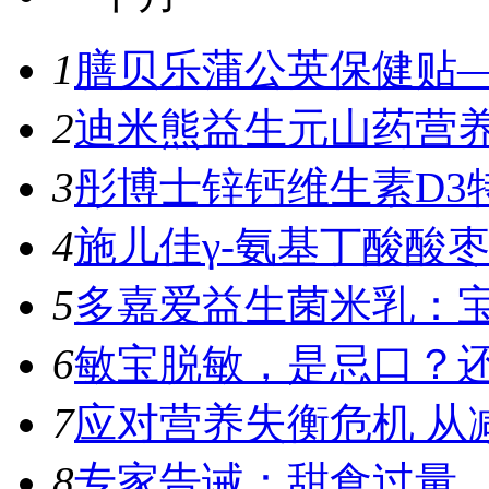
1
膳贝乐蒲公英保健贴—
2
迪米熊益生元山药营养
3
彤博士锌钙维生素D3特
4
施儿佳γ-氨基丁酸酸枣
5
多嘉爱益生菌米乳：宝
6
敏宝脱敏，是忌口？
7
应对营养失衡危机 从
8
专家告诫：甜食过量，容