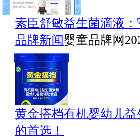
素臣舒敏益生菌滴液：
品牌新闻
婴童品牌网
20
黄金搭档有机婴幼儿益
的首选！