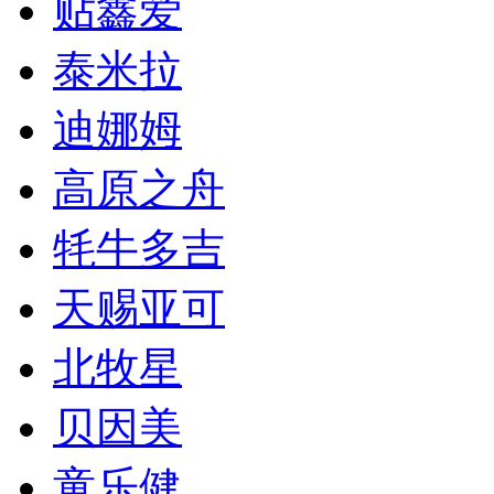
贴鑫爱
泰米拉
迪娜姆
高原之舟
牦牛多吉
天赐亚可
北牧星
贝因美
童乐健