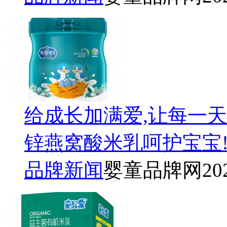
给成长加满爱,让每一
锌燕窝酸米乳呵护宝宝
品牌新闻
婴童品牌网
20