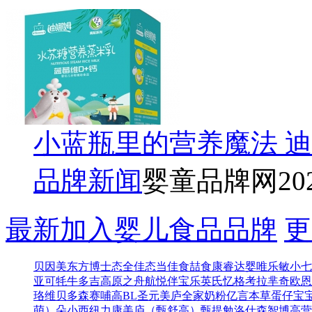
小蓝瓶里的营养魔法 
品牌新闻
婴童品牌网
20
最新加入婴儿食品品牌
更
贝因美东方博士
态全佳
态当佳
食喆食
康睿达
婴唯乐
敏小七
亚可
牦牛多吉
高原之舟
航悦
伴宝乐
英氏忆格
考拉芈奇
欧恩
珞维
贝多森
赛哺高BL
圣元
美庐全家奶粉
亿言本草
蛋仔宝
萌）
朵小西
纽力康
美庐（甄舒高）
甄提勉
洛仕森
智博高营