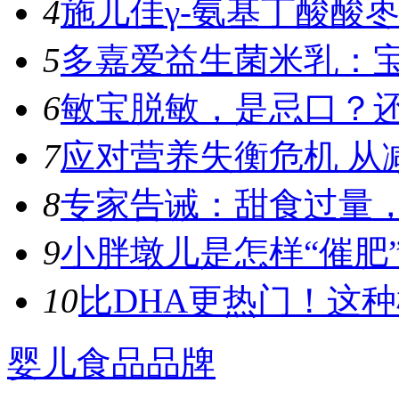
4
施儿佳γ-氨基丁酸酸枣
5
多嘉爱益生菌米乳：宝
6
敏宝脱敏，是忌口？
7
应对营养失衡危机 从
8
专家告诫：甜食过量，容
9
小胖墩儿是怎样“催肥”
10
比DHA更热门！这种植
婴儿食品品牌