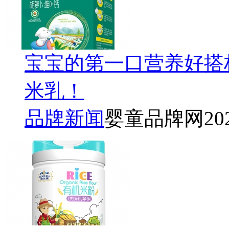
宝宝的第一口营养好搭
米乳！
品牌新闻
婴童品牌网
20