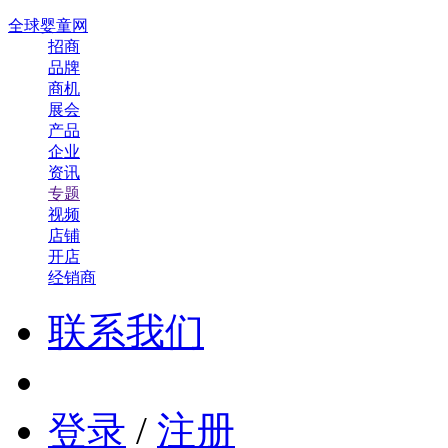
全球婴童网
招商
品牌
商机
展会
产品
企业
资讯
专题
视频
店铺
开店
经销商
联系我们
登录
/
注册