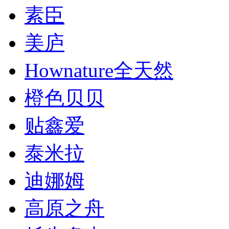
素臣
美庐
Hownature全天然
橙色贝贝
贴鑫爱
泰米拉
迪娜姆
高原之舟