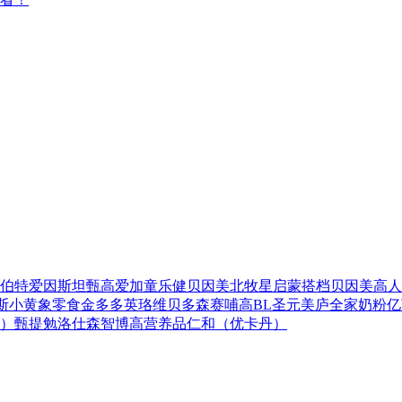
伯特爱因斯坦
甄高爱加
童乐健
贝因美
北牧星
启蒙搭档
贝因美高人
斯
小黄象零食
金多多
英珞维
贝多森
赛哺高BL
圣元
美庐全家奶粉
亿
）
甄提勉
洛仕森
智博高营养品
仁和（优卡丹）