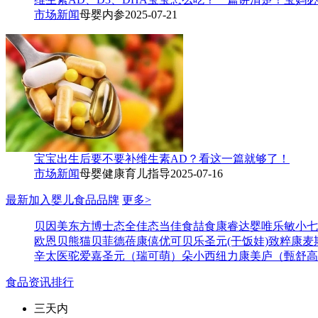
市场新闻
母婴内参
2025-07-21
宝宝出生后要不要补维生素AD？看这一篇就够了！
市场新闻
母婴健康育儿指导
2025-07-16
最新加入婴儿食品品牌
更多>
贝因美东方博士
态全佳
态当佳
食喆食
康睿达
婴唯乐
敏小七
欧恩贝
熊猫
贝菲德
蓓康僖
优可贝乐
圣元(干饭娃)
致粹
康麦
辛太医
驼爱嘉
圣元（瑞可萌）
朵小西
纽力康
美庐（甄舒高
食品资讯排行
三天内