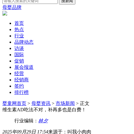
母婴品牌
首页
热点
行业
品牌动态
访谈
国际
促销
展会报道
经营
经销商
签约
排行榜
婴童网首页
>
母婴资讯
>
市场新闻
> 正文
维生素AD吃法不对，补再多也是白费！
行业编辑：
林夕
2025年09月29日 17:54
来源于：叫我小肉肉