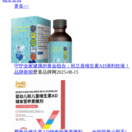
更多>>
守护全家健康的黄金组合：班兰喜维生素AD滴剂饮液！
品牌新闻
婴童品牌网
2025-08-15
婴唯乐维生素AD辅食营养素撒剂——全能营养小帮手!