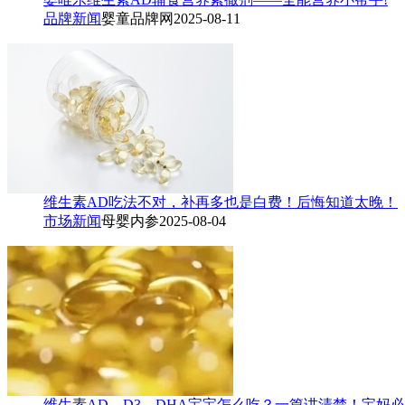
品牌新闻
婴童品牌网
2025-08-11
维生素AD吃法不对，补再多也是白费！后悔知道太晚！
市场新闻
母婴内参
2025-08-04
维生素AD、D3、DHA宝宝怎么吃？一篇讲清楚！宝妈