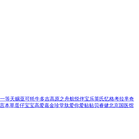
一等
天赐亚可
牦牛多吉
高原之舟
航悦
伴宝乐
英氏忆格
考拉芈奇
言本草
蛋仔宝宝
高爱嘉
金珍堂
肽爱你
爱贴贴
贝睿健
北京国医馆