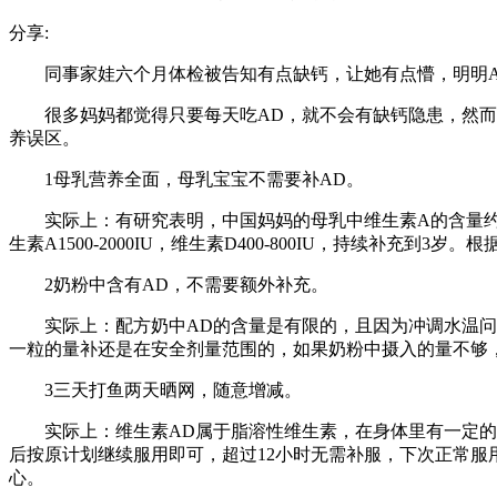
分享:
同事家娃六个月体检被告知有点缺钙，让她有点懵，明明
很多妈妈都觉得只要每天吃AD，就不会有缺钙隐患，然
养误区。
1️母乳营养全面，母乳宝宝不需要补AD。
实际上：有研究表明，中国妈妈的母乳中维生素A的含量约为9
生素A1500-2000IU，维生素D400-800IU，持续补
2️奶粉中含有AD，不需要额外补充。
实际上：配方奶中AD的含量是有限的，且因为冲调水温
一粒的量补还是在安全剂量范围的，如果奶粉中摄入的量不够
3️三天打鱼两天晒网，随意增减。
实际上：维生素AD属于脂溶性维生素，在身体里有一定的
后按原计划继续服用即可，超过12小时无需补服，下次正常服
心。