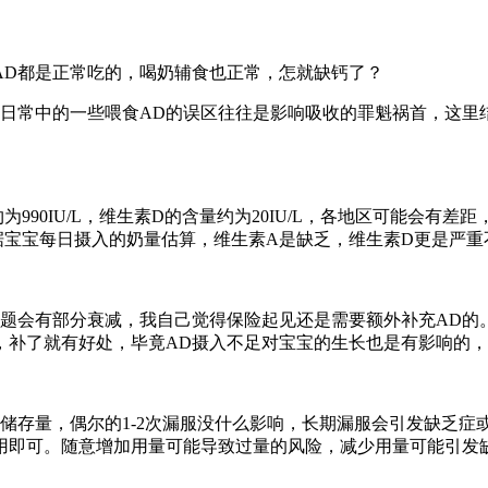
AD都是正常吃的，喝奶辅食也正常，怎就缺钙了？
而日常中的一些喂食AD的误区往往是影响吸收的罪魁祸首，这里
90IU/L，维生素D的含量约为20IU/L，各地区可能会有
充到3岁。根据宝宝每日摄入的奶量估算，维生素A是缺乏，维生素D更是
问题会有部分衰减，我自己觉得保险起见还是需要额外补充AD的
，补了就有好处，毕竟AD摄入不足对宝宝的生长也是有影响的
储存量，偶尔的1-2次漏服没什么影响，长期漏服会引发缺乏症
用即可。随意增加用量可能导致过量的风险，减少用量可能引发缺