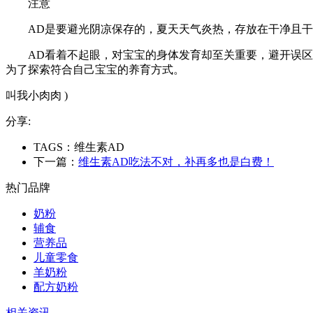
注意
AD是要避光阴凉保存的，夏天天气炎热，存放在干净且干
AD看着不起眼，对宝宝的身体发育却至关重要，避开误
为了探索符合自己宝宝的养育方式。
叫我小肉肉 )
分享:
TAGS：维生素AD
下一篇：
维生素AD吃法不对，补再多也是白费！
热门品牌
奶粉
辅食
营养品
儿童零食
羊奶粉
配方奶粉
相关资讯