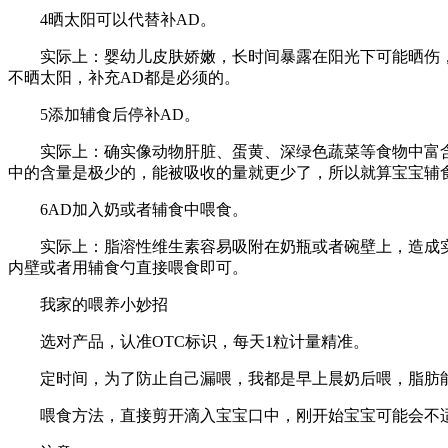
4️晒太阳可以代替补AD。
实际上：婴幼儿皮肤娇嫩，长时间暴露在阳光下可能晒伤
不晒太阳，补充AD都是必须的。
5️添加辅食后停补AD。
实际上：确实像动物肝脏、蛋黄、深绿色蔬菜等食物中富
中的含量是极少的，能被吸收的量就更少了，所以就算宝宝辅
6️AD加入奶或者辅食中喂食。
实际上：脂溶性维生素容易吸附在奶瓶或者碗壁上，造成
内壁或者用辅食勺直接喂食即可。
我家的喂养小妙招
选对产品，认准OTC标识，每天1粒计量精准。
定时间，为了防止自己漏喂，我都是早上晨奶后喂，脂肪
喂食方法，直接剪开滴入宝宝口中，刚开始宝宝可能会不