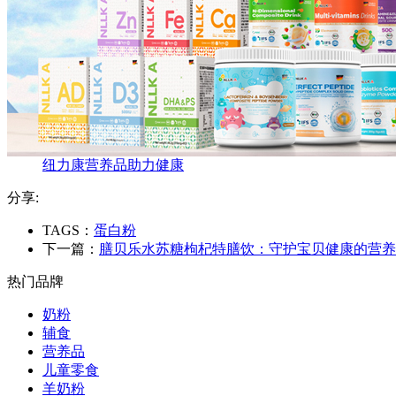
纽力康营养品助力健康
分享:
TAGS：
蛋白粉
下一篇：
膳贝乐水苏糖枸杞特膳饮：守护宝贝健康的营养
热门品牌
奶粉
辅食
营养品
儿童零食
羊奶粉