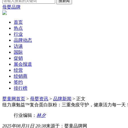
母婴品牌
首页
热点
行业
品牌动态
访谈
国际
促销
展会报道
经营
经销商
签约
排行榜
婴童网首页
>
母婴资讯
>
品牌新闻
> 正文
纽力康勉益™复合蛋白肽粉：三重免疫守护，健康活力每一天
行业编辑：
林夕
2025年08月31日 20:38
来源于：婴童品牌网