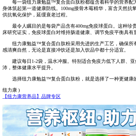
每一袋纽力康勉益™复合蛋白肽粉都蕴含着科学的营养配方
身体筑起第一道健康防线。100mg接骨木莓精华，富含天然
供抗氧化保护，延缓衰老过程。
最令人瞩目的是每袋产品含有400mg免疫球蛋白。这种
床研究证实，免疫球蛋白对维持肠道健康、调节免疫平衡具有
纽力康勉益™复合蛋白肽粉采用先进的生产工艺，确保所
感清爽自然，无论是直接冲饮还是加入饮品中都十分适宜。
建议每日1-2袋，温水冲服。特别适合免疫力低下人群、
沛，整体健康水平提升。
选择纽力康勉益™复合蛋白肽粉，就是选择了一种更健康
纽力康 )
【纽力康营养品】品牌专区