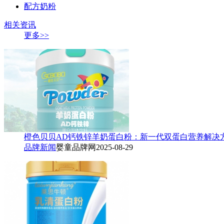
配方奶粉
相关资讯
更多>>
橙色贝贝AD钙铁锌羊奶蛋白粉：新一代双蛋白营养解决
品牌新闻
婴童品牌网
2025-08-29