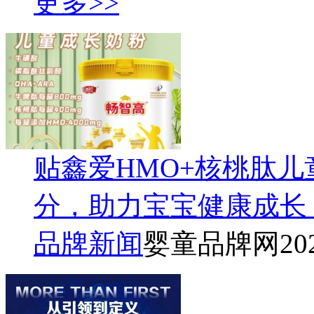
更多>>
贴鑫爱HMO+核桃肽
分，助力宝宝健康成长
品牌新闻
婴童品牌网
20