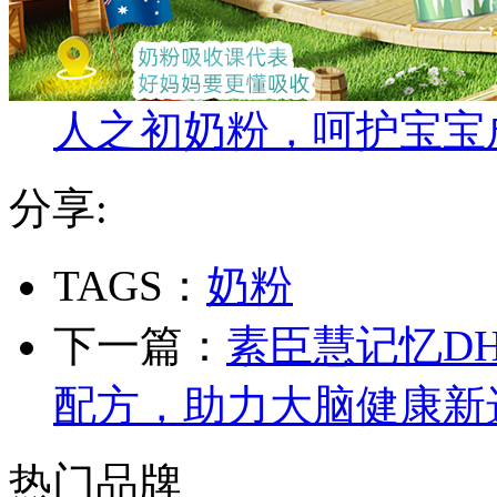
人之初奶粉，呵护宝宝
分享:
TAGS：
奶粉
下一篇：
素臣慧记忆D
配方，助力大脑健康新
热门品牌