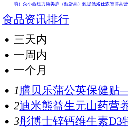
萌）
朵小西
纽力康
美庐（甄舒高）
甄提勉
洛仕森
智博高营
食品资讯排行
三天内
一周内
一个月
1
膳贝乐蒲公英保健贴—
2
迪米熊益生元山药营养
3
彤博士锌钙维生素D3特