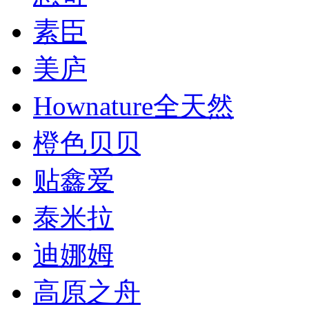
素臣
美庐
Hownature全天然
橙色贝贝
贴鑫爱
泰米拉
迪娜姆
高原之舟