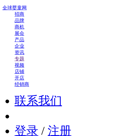
全球婴童网
招商
品牌
商机
展会
产品
企业
资讯
专题
视频
店铺
开店
经销商
联系我们
登录
/
注册