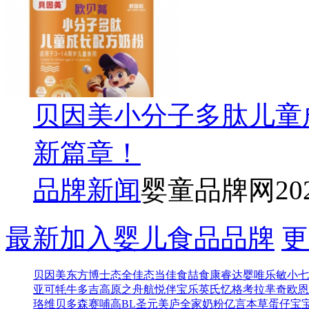
贝因美小分子多肽儿童
新篇章！
品牌新闻
婴童品牌网
20
最新加入婴儿食品品牌
更
贝因美东方博士
态全佳
态当佳
食喆食
康睿达
婴唯乐
敏小七
亚可
牦牛多吉
高原之舟
航悦
伴宝乐
英氏忆格
考拉芈奇
欧恩
珞维
贝多森
赛哺高BL
圣元
美庐全家奶粉
亿言本草
蛋仔宝