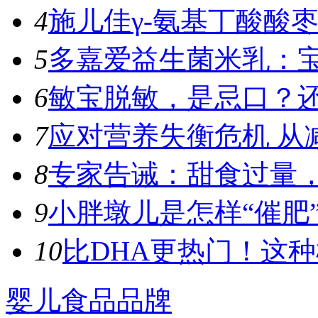
4
施儿佳γ-氨基丁酸酸枣
5
多嘉爱益生菌米乳：宝
6
敏宝脱敏，是忌口？
7
应对营养失衡危机 从
8
专家告诫：甜食过量，容
9
小胖墩儿是怎样“催肥”
10
比DHA更热门！这种植
婴儿食品品牌