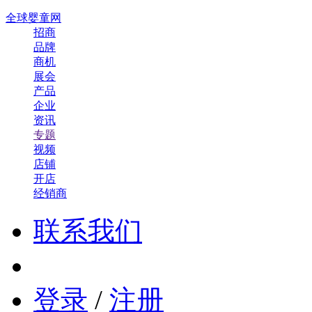
全球婴童网
招商
品牌
商机
展会
产品
企业
资讯
专题
视频
店铺
开店
经销商
联系我们
登录
/
注册