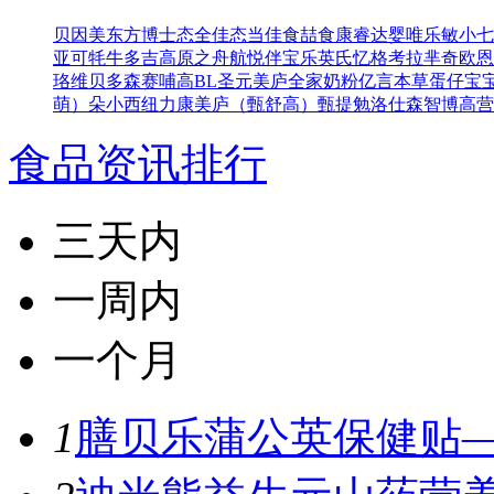
贝因美东方博士
态全佳
态当佳
食喆食
康睿达
婴唯乐
敏小七
亚可
牦牛多吉
高原之舟
航悦
伴宝乐
英氏忆格
考拉芈奇
欧恩
珞维
贝多森
赛哺高BL
圣元
美庐全家奶粉
亿言本草
蛋仔宝
萌）
朵小西
纽力康
美庐（甄舒高）
甄提勉
洛仕森
智博高营
食品资讯排行
三天内
一周内
一个月
1
膳贝乐蒲公英保健贴—