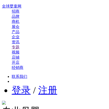
全球婴童网
招商
品牌
商机
展会
产品
企业
资讯
专题
视频
店铺
开店
经销商
联系我们
登录
/
注册