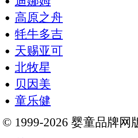
迪娜姆
高原之舟
牦牛多吉
天赐亚可
北牧星
贝因美
童乐健
© 1999-2026 婴童品牌