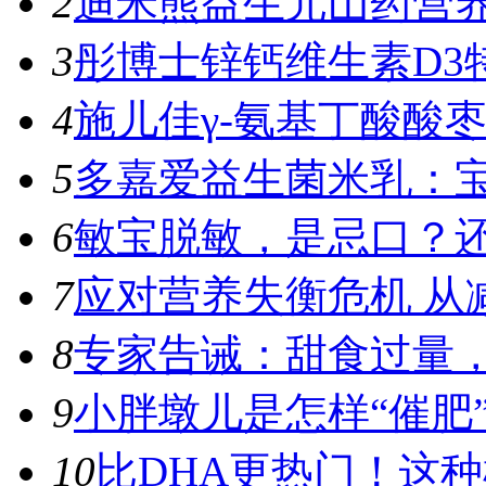
2
迪米熊益生元山药营养
3
彤博士锌钙维生素D3特
4
施儿佳γ-氨基丁酸酸枣
5
多嘉爱益生菌米乳：宝
6
敏宝脱敏，是忌口？
7
应对营养失衡危机 从
8
专家告诫：甜食过量，容
9
小胖墩儿是怎样“催肥”
10
比DHA更热门！这种植