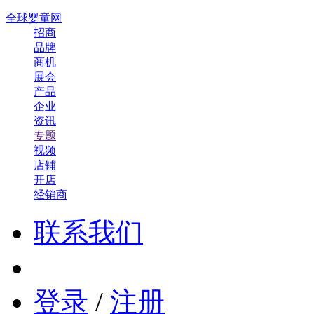
全球婴童网
招商
品牌
商机
展会
产品
企业
资讯
专题
视频
店铺
开店
经销商
联系我们
登录
/
注册