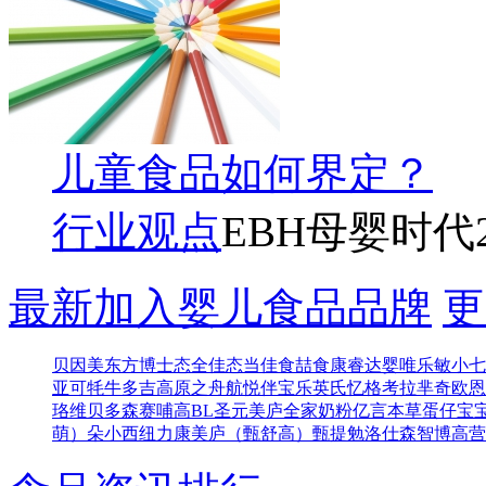
儿童食品如何界定？
行业观点
EBH母婴时代
最新加入婴儿食品品牌
更
贝因美东方博士
态全佳
态当佳
食喆食
康睿达
婴唯乐
敏小七
亚可
牦牛多吉
高原之舟
航悦
伴宝乐
英氏忆格
考拉芈奇
欧恩
珞维
贝多森
赛哺高BL
圣元
美庐全家奶粉
亿言本草
蛋仔宝
萌）
朵小西
纽力康
美庐（甄舒高）
甄提勉
洛仕森
智博高营