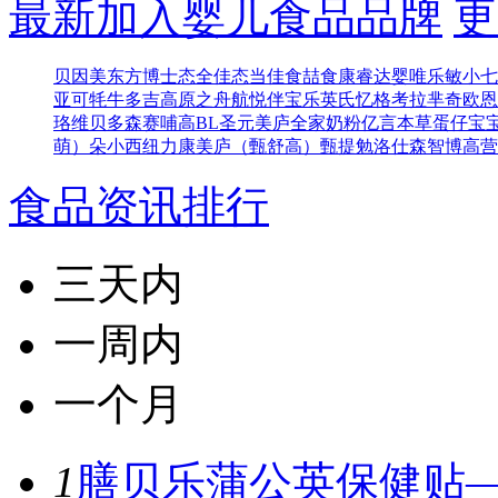
最新加入婴儿食品品牌
更
贝因美东方博士
态全佳
态当佳
食喆食
康睿达
婴唯乐
敏小七
亚可
牦牛多吉
高原之舟
航悦
伴宝乐
英氏忆格
考拉芈奇
欧恩
珞维
贝多森
赛哺高BL
圣元
美庐全家奶粉
亿言本草
蛋仔宝
萌）
朵小西
纽力康
美庐（甄舒高）
甄提勉
洛仕森
智博高营
食品资讯排行
三天内
一周内
一个月
1
膳贝乐蒲公英保健贴—