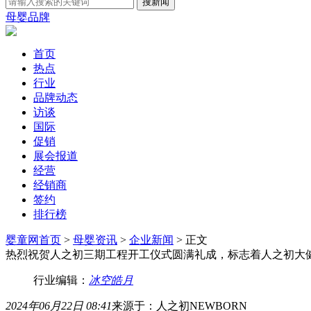
母婴品牌
首页
热点
行业
品牌动态
访谈
国际
促销
展会报道
经营
经销商
签约
排行榜
婴童网首页
>
母婴资讯
>
企业新闻
> 正文
热烈祝贺人之初三期工程开工仪式圆满礼成，标志着人之初大
行业编辑：
冰空皓月
2024年06月22日 08:41
来源于：人之初NEWBORN