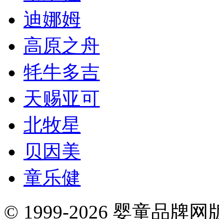
迪娜姆
高原之舟
牦牛多吉
天赐亚可
北牧星
贝因美
童乐健
© 1999-2026 婴童品牌