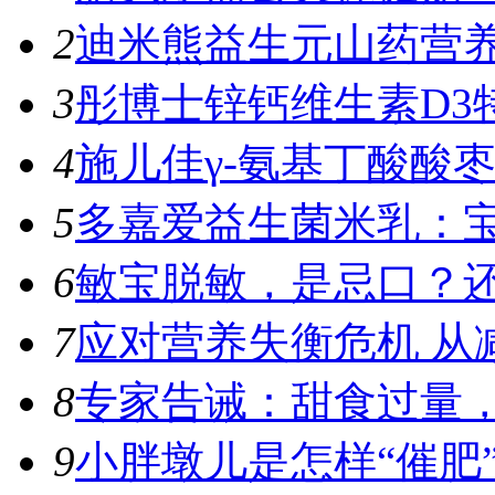
2
迪米熊益生元山药营养
3
彤博士锌钙维生素D3特
4
施儿佳γ-氨基丁酸酸枣
5
多嘉爱益生菌米乳：宝
6
敏宝脱敏，是忌口？
7
应对营养失衡危机 从
8
专家告诫：甜食过量，容
9
小胖墩儿是怎样“催肥”