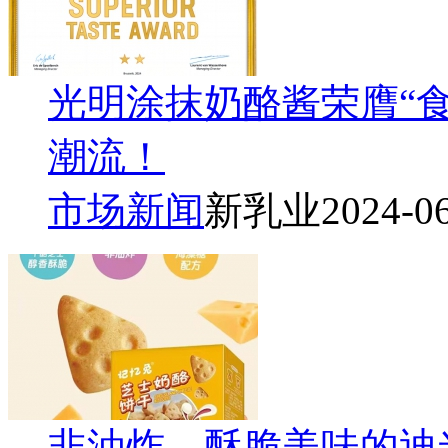
光明涂抹奶酪酱荣膺“
潮流！
市场新闻
新乳业
2024-0
非油炸，酥脆美味的迪