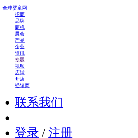
全球婴童网
招商
品牌
商机
展会
产品
企业
资讯
专题
视频
店铺
开店
经销商
联系我们
登录
/
注册