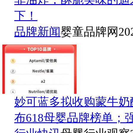
下！
品牌新闻
婴童品牌网
20
妙可蓝多拟收购蒙牛奶
布618母婴品牌榜单；