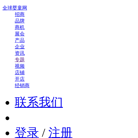
全球婴童网
招商
品牌
商机
展会
产品
企业
资讯
专题
视频
店铺
开店
经销商
联系我们
登录
/
注册