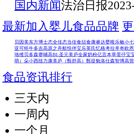
国内新闻
法治日报
2023
最新加入婴儿食品品牌
更
贝因美东方博士
态全佳
态当佳
食喆食
康睿达
婴唯乐
敏小七
亚可
牦牛多吉
高原之舟
航悦
伴宝乐
英氏忆格
考拉芈奇
欧恩
珞维
贝多森
赛哺高BL
圣元
美庐全家奶粉
亿言本草
蛋仔宝
萌）
朵小西
纽力康
美庐（甄舒高）
甄提勉
洛仕森
智博高营
食品资讯排行
三天内
一周内
一个月