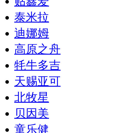
贴鑫爱
泰米拉
迪娜姆
高原之舟
牦牛多吉
天赐亚可
北牧星
贝因美
童乐健