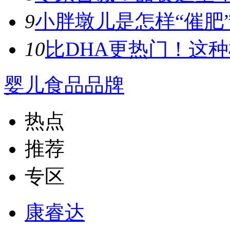
9
小胖墩儿是怎样“催肥”
10
比DHA更热门！这种植
婴儿食品品牌
热点
推荐
专区
康睿达