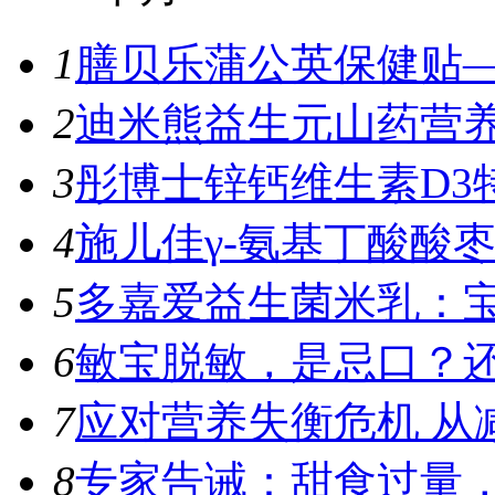
1
膳贝乐蒲公英保健贴—
2
迪米熊益生元山药营养
3
彤博士锌钙维生素D3特
4
施儿佳γ-氨基丁酸酸枣
5
多嘉爱益生菌米乳：宝
6
敏宝脱敏，是忌口？
7
应对营养失衡危机 从
8
专家告诫：甜食过量，容