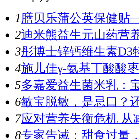
1
膳贝乐蒲公英保健贴—
2
迪米熊益生元山药营养
3
彤博士锌钙维生素D3特
4
施儿佳γ-氨基丁酸酸枣
5
多嘉爱益生菌米乳：宝
6
敏宝脱敏，是忌口？
7
应对营养失衡危机 从
8
专家告诫：甜食过量，容