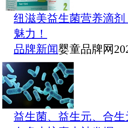
纽滋美益生菌营养滴剂：
魅力！
品牌新闻
婴童品牌网
20
益生菌、益生元、合生