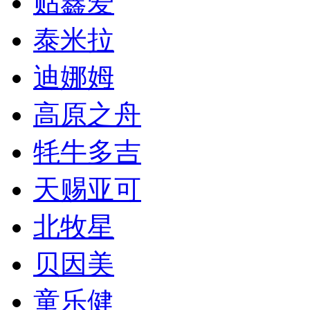
贴鑫爱
泰米拉
迪娜姆
高原之舟
牦牛多吉
天赐亚可
北牧星
贝因美
童乐健