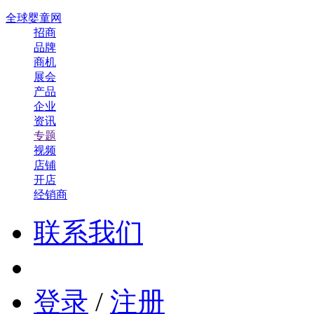
全球婴童网
招商
品牌
商机
展会
产品
企业
资讯
专题
视频
店铺
开店
经销商
联系我们
登录
/
注册