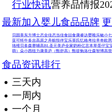
行业快讯
营养品情报
20
最新加入婴儿食品品牌
更
贝因美东方博士
态全佳
态当佳
食喆食
康睿达
婴唯乐
敏小七
亚可
牦牛多吉
高原之舟
航悦
伴宝乐
英氏忆格
考拉芈奇
欧恩
珞维
贝多森
赛哺高BL
圣元
美庐全家奶粉
亿言本草
蛋仔宝
萌）
朵小西
纽力康
美庐（甄舒高）
甄提勉
洛仕森
智博高营
食品资讯排行
三天内
一周内
一个月