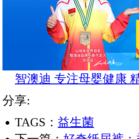
智澳迪 专注母婴健康 
分享:
TAGS：
益生菌
下一篇：
好奇纸尿裤：