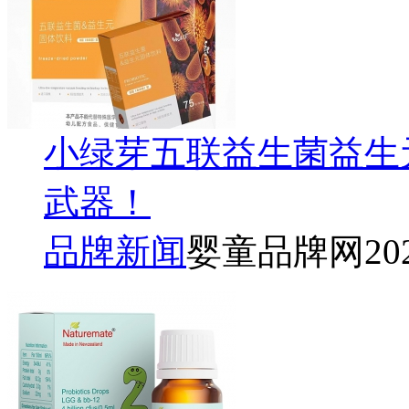
小绿芽五联益生菌益生
武器！
品牌新闻
婴童品牌网
20