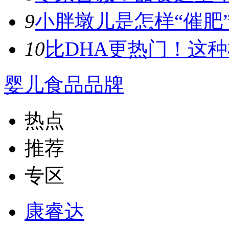
9
小胖墩儿是怎样“催肥”
10
比DHA更热门！这种植
婴儿食品品牌
热点
推荐
专区
康睿达