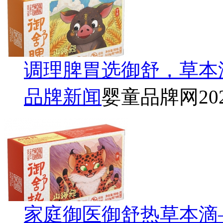
调理脾胃选御舒，草本
品牌新闻
婴童品牌网
20
家庭御医御舒热草本滴