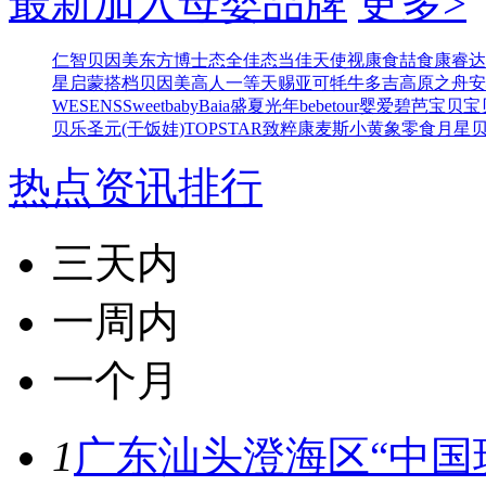
最新加入母婴品牌
更多>
仁智
贝因美东方博士
态全佳
态当佳
天使视康
食喆食
康睿达
星
启蒙搭档
贝因美高人一等
天赐亚可
牦牛多吉
高原之舟
安
WESENS
Sweetbaby
Baia
盛夏光年
bebetour
婴爱
碧芭宝贝
宝
贝乐
圣元(干饭娃)
TOPSTAR
致粹
康麦斯
小黄象零食
月星
热点资讯排行
三天内
一周内
一个月
1
广东汕头澄海区“中国玩