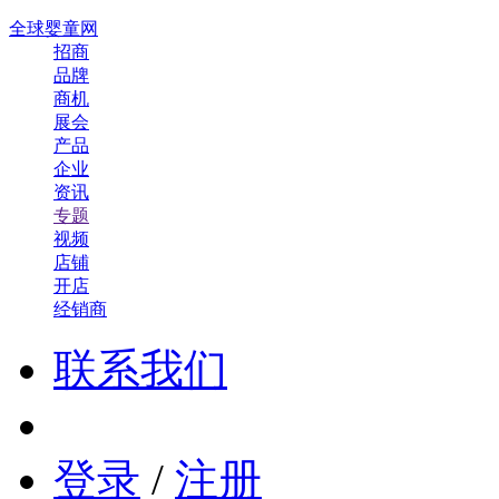
全球婴童网
招商
品牌
商机
展会
产品
企业
资讯
专题
视频
店铺
开店
经销商
联系我们
登录
/
注册