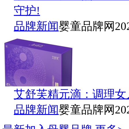
守护!
品牌新闻
婴童品牌网
20
艾舒芙精元滴：调理女
品牌新闻
婴童品牌网
20