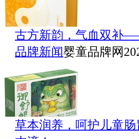
古方新韵，气血双补—
品牌新闻
婴童品牌网
20
草本润养，呵护儿童肠