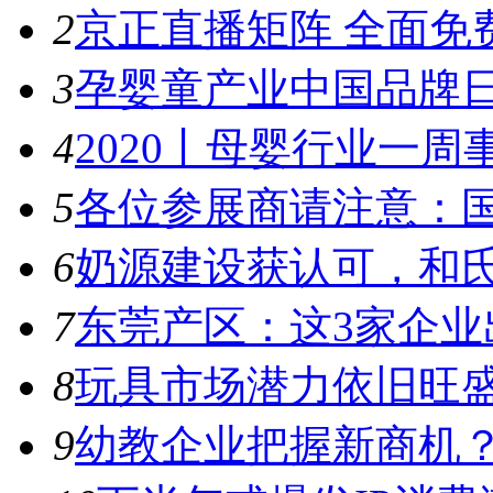
2
京正直播矩阵 全面免
3
孕婴童产业中国品牌日
4
2020丨母婴行业一周事件
5
各位参展商请注意：国
6
奶源建设获认可，和氏
7
东莞产区：这3家企业出
8
玩具市场潜力依旧旺盛，
9
幼教企业把握新商机？来