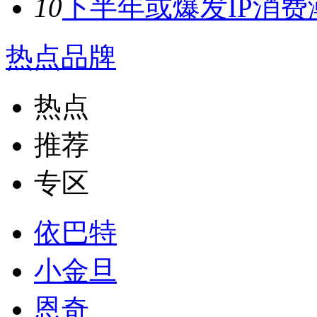
10
下半年或爆发IP消费潮
热点品牌
热点
推荐
专区
依巴特
小金旦
恩奇