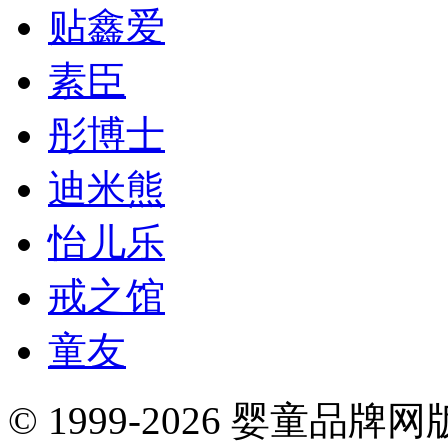
贴鑫爱
素臣
彤博士
迪米熊
怡儿乐
戒之馆
童友
© 1999-2026 婴童品牌