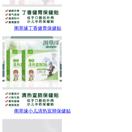
阁草缘丁香健胃保健贴
阁草缘小儿清热宣肺保健贴