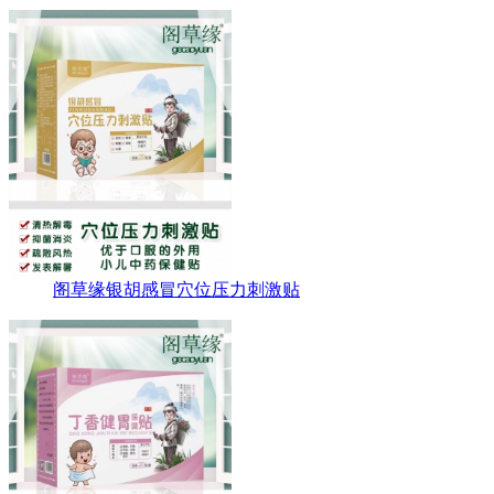
阁草缘银胡感冒穴位压力刺激贴