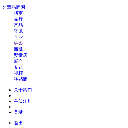
婴童品牌网
招商
品牌
产品
资讯
企业
头条
商机
婴童店
展会
专题
视频
经销商
关于我们
会员注册
登录
退出