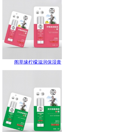
阁草缘柠檬滋润保湿膏