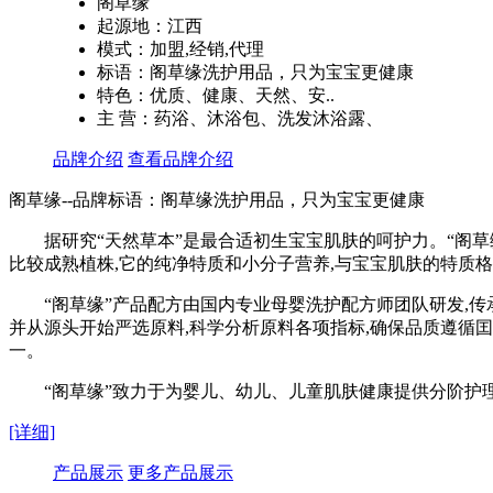
阁草缘
起源地：江西
模式：加盟,经销,代理
标语：阁草缘洗护用品，只为宝宝更健康
特色：优质、健康、天然、安..
主 营：药浴、沐浴包、洗发沐浴露、
品牌介绍
查看品牌介绍
阁草缘--品牌标语：
阁草缘洗护用品，只为宝宝更健康
据研究“天然草本”是最合适初生宝宝肌肤的呵护力。“阁
比较成熟植株,它的纯净特质和小分子营养,与宝宝肌肤的特质
“阁草缘”产品配方由国内专业母婴洗护配方师团队研发,传
并从源头开始严选原料,科学分析原料各项指标,确保品质遵循
一。
“阁草缘”致力于为婴儿、幼儿、儿童肌肤健康提供分阶护理
[详细]
产品展示
更多产品展示