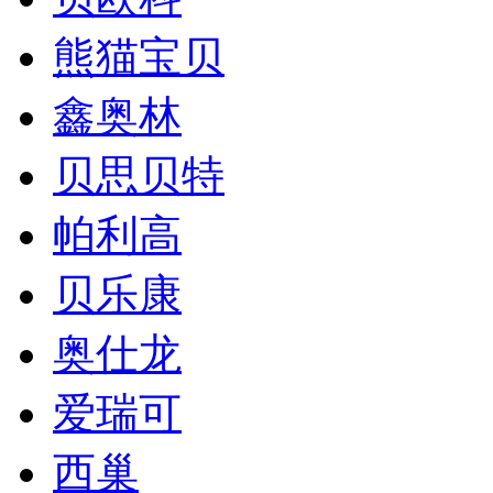
熊猫宝贝
鑫奥林
贝思贝特
帕利高
贝乐康
奥仕龙
爱瑞可
西巢