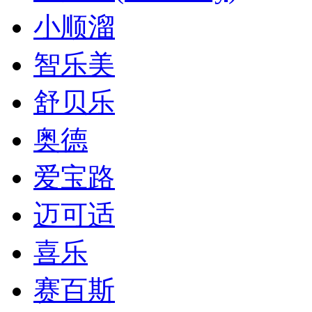
小顺溜
智乐美
舒贝乐
奥德
爱宝路
迈可适
喜乐
赛百斯