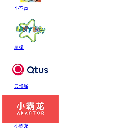
小不点
星振
昆塔斯
小霸龙