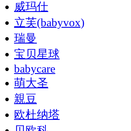
威玛仕
立芙(babyvox)
瑞曼
宝贝星球
babycare
萌大圣
親豆
欧杜纳塔
贝欧科