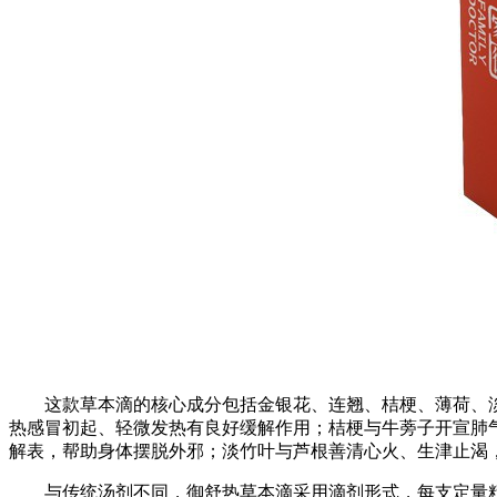
这款草本滴的核心成分包括金银花、连翘、桔梗、薄荷、
热感冒初起、轻微发热有良好缓解作用；桔梗与牛蒡子开宣肺
解表，帮助身体摆脱外邪；淡竹叶与芦根善清心火、生津止渴
与传统汤剂不同，御舒热草本滴采用滴剂形式，每支定量