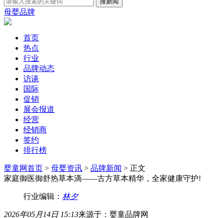
母婴品牌
首页
热点
行业
品牌动态
访谈
国际
促销
展会报道
经营
经销商
签约
排行榜
婴童网首页
>
母婴资讯
>
品牌新闻
> 正文
家庭御医御舒热草本滴——古方草本精华，全家健康守护!
行业编辑：
林夕
2026年05月14日 15:13
来源于：婴童品牌网