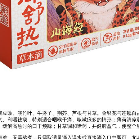
淡豆豉、淡竹叶、牛蒡子、荆芥、芦根与甘草。金银花与连翘自古
气、利咽祛痰，特别适合咽喉干痛、咳嗽痰多的情形；薄荷清凉
，缓解高热时的口干烦躁；甘草调和诸药，并健脾益气，使整个
精准，无需熬煮，只需取适量滴入温水或直接滴入口中即可，尤