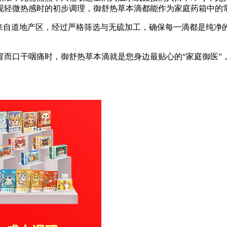
现轻微热感时的初步调理，御舒热草本滴都能作为家庭药箱中的
均来自道地产区，经过严格筛选与无硫加工，确保每一滴都是纯净
冒而口干咽痛时，御舒热草本滴就是您身边最贴心的“家庭御医”