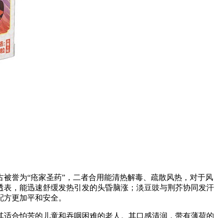
被誉为“疮家圣药”，二者合用能清热解毒、疏散风热，对于风
透表，能迅速舒缓发热引发的头昏脑涨；淡豆豉与荆芥协同发汗
配方更加平和安全。
其适合怕苦的儿童和吞咽困难的老人。其口感清润，带有薄荷的