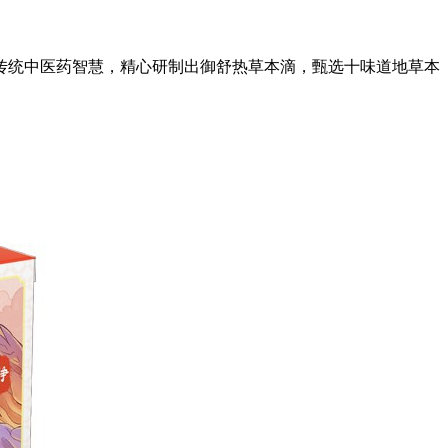
传统中医药智慧，精心研制出御舒热草本滴，甄选十味道地草本