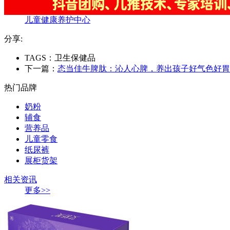
儿童健康养护中心
分享:
TAGS：卫生保健品
下一篇：
态当佳牛脾肽：沁人心脾，养出孩子好气色好胃
热门品牌
奶粉
辅食
营养品
儿童零食
纸尿裤
展柜货架
相关资讯
更多>>