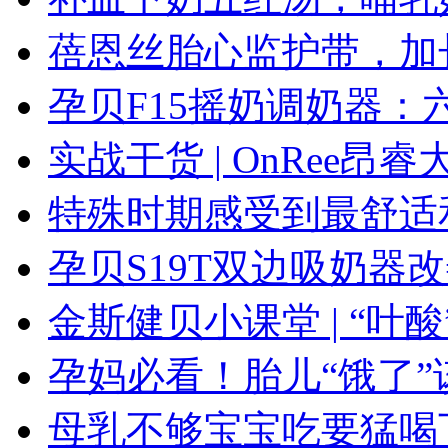
蓓恩丝胎心监护带，加
孕贝F15摇奶调奶器
实战干货 | OnRee昂
特殊时期感受到最舒适
孕贝S19T双边吸奶器
金斯健贝小课堂 | “叶
孕妈必看！胎儿“饿了
母乳不够宝宝吃要猛喝