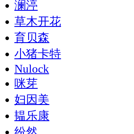
澜渟
草木开花
育贝森
小猪卡特
Nulock
咪芽
妇因美
韫乐康
纷然