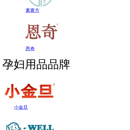
素膏方
恩奇
孕妇用品品牌
小金旦