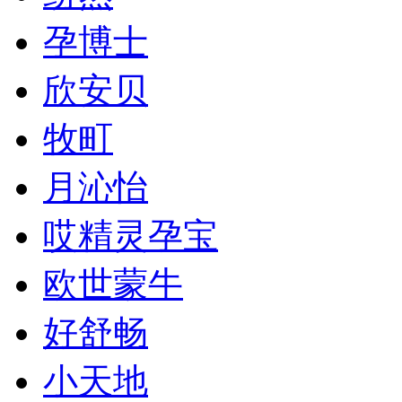
孕博士
欣安贝
牧町
月沁怡
哎精灵孕宝
欧世蒙牛
好舒畅
小天地