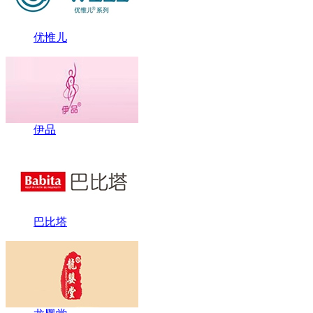
优惟儿
伊品
巴比塔