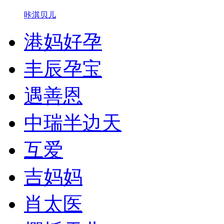
咔淇贝儿
港妈好孕
丰辰孕宝
遇善恩
中瑞半边天
互爱
吉妈妈
肖太医