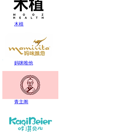
木植
妈咪唯他
青主阁