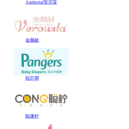
Annbertal安贝妥
金颜龄
轻芯帮
聪康柠